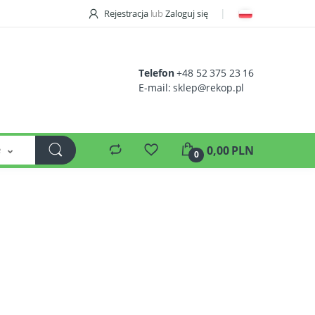
Rejestracja
lub
Zaloguj się
Telefon
+48 52 375 23 16
E-mail:
sklep@rekop.pl
e
0,00 PLN
0