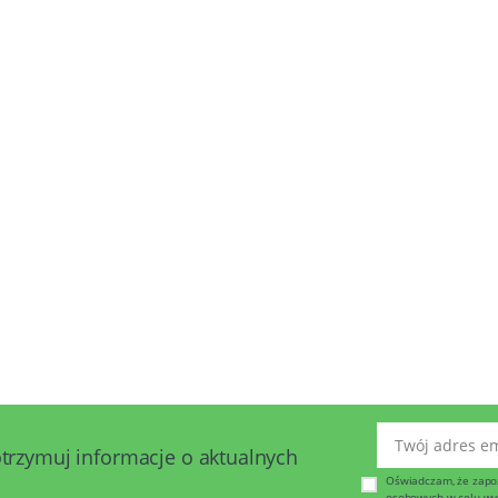
Twój adres emai
otrzymuj informacje o aktualnych
Oświadczam, że zapo
osobowych w celu wysy