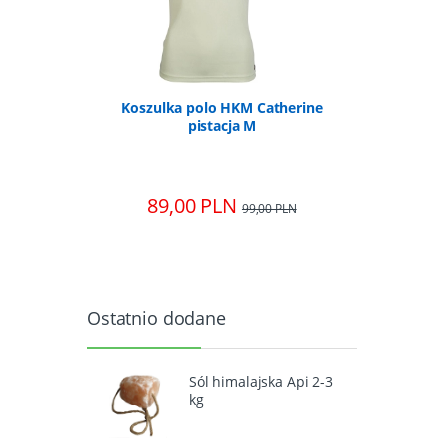
 bordowa
Koszulka polo HKM Catherine
Bran
pistacja M
szlac
89,00 PLN
26,
0 PLN
99,00 PLN
Ostatnio dodane
Sól himalajska Api 2-3
kg