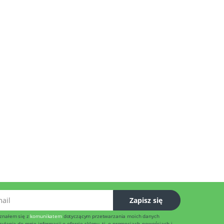
l
Zapisz się
znałem się z
komunikatem
dotyczącym przetwarzania moich danych
łania do mnie informacji o ofercie sklepu, tj. o promocjach, nowościach i