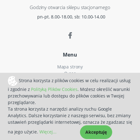
Godziny otwarcia sklepu stacjonarnego
pn-pt. 8.00-18.00, sb: 10.00-14.00
Menu
Mapa strony
O nas
Czas i koszty dostawy
Strona korzysta z plików cookies w celu realizacji usług
Reklamacje
i zgodnie z
Polityką Plików Cookies
. Możesz określić warunki
Regulamin zakupów
przechowywania lub dostępu do plików cookies w Twojej
Polityka prywatności
przeglądarce.
Zwroty
Ta strona korzysta z narzędzi analizy ruchu Google
Analytics. Dalsze korzystanie z naszego serwisu, bez zmiany
ustawień przeglądarki internetowej, oznacza że zgadzasz się
Sklepy internetowe CStore
na jego użycie.
Więcej...
Akceptuję