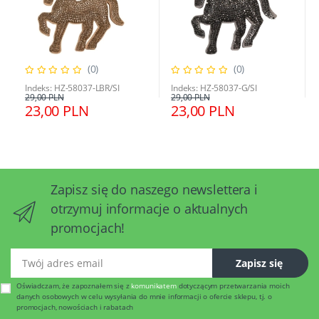
(0)
(0)
Indeks: HZ-58037-LBR/SI
Indeks: HZ-58037-G/SI
29,00 PLN
29,00 PLN
23,00 PLN
23,00 PLN
Zapisz się do naszego newslettera i
otrzymuj informacje o aktualnych
promocjach!
Twój adres email
Zapisz się
Oświadczam, że zapoznałem się z
komunikatem
dotyczącym przetwarzania moich
danych osobowych w celu wysyłania do mnie informacji o ofercie sklepu, tj. o
promocjach, nowościach i rabatach