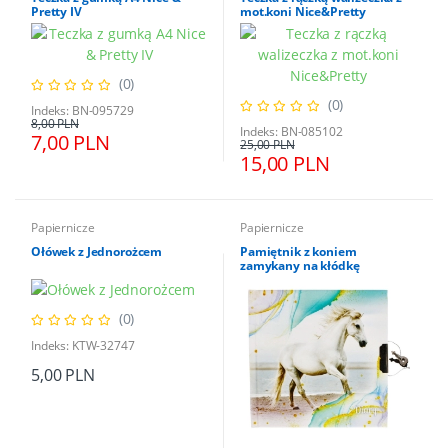
Pretty IV
mot.koni Nice&Pretty
(0)
(0)
Indeks: BN-095729
8,00 PLN
Indeks: BN-085102
7,00 PLN
25,00 PLN
15,00 PLN
Papiernicze
Papiernicze
Ołówek z Jednorożcem
Pamiętnik z koniem
zamykany na kłódkę
(0)
Indeks: KTW-32747
5,00 PLN