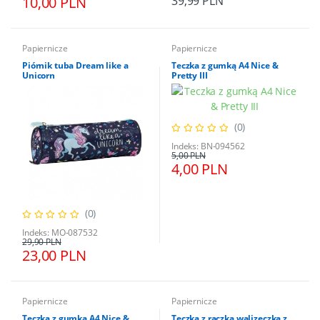
10,00 PLN
39,99 PLN
Papiernicze
Papiernicze
Piórnik tuba Dream like a
Teczka z gumką A4 Nice &
Unicorn
Pretty III
(0)
Indeks: BN-094562
5,00 PLN
4,00 PLN
(0)
Indeks: MO-087532
29,90 PLN
23,00 PLN
Papiernicze
Papiernicze
Teczka z gumką A4 Nice &
Teczka z rączką walizeczka z