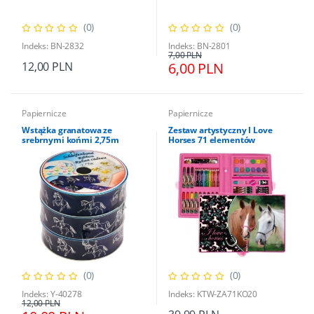
(0)
(0)
Indeks: BN-2832
Indeks: BN-2801
7,00 PLN
12,00 PLN
6,00 PLN
Papiernicze
Papiernicze
Wstążka granatowa ze
Zestaw artystyczny I Love
srebrnymi końmi 2,75m
Horses 71 elementów
(0)
(0)
Indeks: Y-40278
Indeks: KTW-ZA71KO20
12,00 PLN