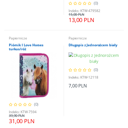
(0)
Indeks: KTW-479582
15,00 PLN
13,00 PLN
Papiernicze
Papiernicze
Piórnik I Love Horses
Długopis z Jednorożcem biały
turkus/róż
(0)
Indeks: KTW-12118
7,00 PLN
(0)
Indeks: KTW-7594
39,90 PLN
31,00 PLN