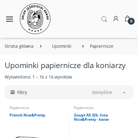
0
Strona główna
Upominki
Papiernicze
Upominki papiernicze dla koniarzy
Wyświetlono: 1 – 16 z 16 wyników
Filtry
domyślne
Papiernicze
Papiernicze
Piórnik Nice&Pretty
Zeszyt A5 32k. linia
Nice&Pretty - konie