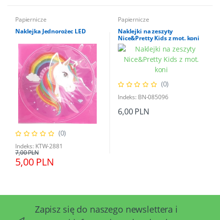
Papiernicze
Papiernicze
Naklejka Jednorożec LED
Naklejki na zeszyty
Nice&Pretty Kids z mot. koni
(0)
Indeks: BN-085096
6,00 PLN
(0)
Indeks: KTW-2881
7,00 PLN
5,00 PLN
Zapisz się do naszego newslettera i