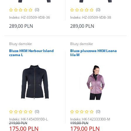
(0)
(0)
Indeks: HZ-33509-VDB-36
Indeks: HZ-33509-VDB-38
289,00 PLN
289,00 PLN
Bluzy damskie
Bluzy damskie
Bluza HKM Harbour Island
Bluza pluszowa HKM Leana
czarna L
lila M
(0)
(0)
Indeks: HK-145439100-L
Indeks: HK-142333300-M
219,00 PLN
199,00 PLN
175,00 PLN
179,00 PLN