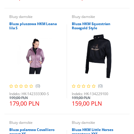
Bluzy damskie
Bluzy damskie
Bluza pluszowa HKM Leana
Bluza HKM Equestrian
lila S
Rosegold Style
(0)
(0)
Indeks: HK-142333300-S
Indeks: HK-134229100
199,00 PLN
199,00 PLN
179,00 PLN
159,00 PLN
Bluzy damskie
Bluzy damskie
Bluza polarowa Covalliero
Bluza HKM Little Horses
granat XS
granatowa XXS