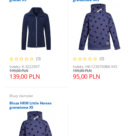
(0)
(0)
Indeks: K-3222907
Indeks: HK-123076988-XXS
199,00 PLN
159,00 PLN
139,00 PLN
95,00 PLN
Bluzy damskie
Bluza HKM Little Horses
granatowa XS