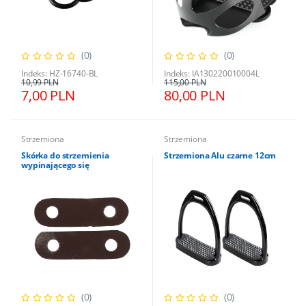
(0)
(0)
Indeks: HZ-16740-BL
Indeks: IA130220010004L
10,99 PLN
115,00 PLN
7,00 PLN
80,00 PLN
Strzemiona
Strzemiona
Skórka do strzemienia
Strzemiona Alu czarne 12cm
wypinającego się
(0)
(0)