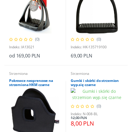
(0)
(0)
Indeks: IA13021
Indeks: HK-135719100
od 169,00 PLN
69,00 PLN
Strzemiona
Strzemiona
Pokrowce neoprenowe na
Gumki i skórki do strzemion
strzemiona HKM czarne
wyp.się czarne
(0)
Indeks: N-008-BL
12,00 PLN
8,00 PLN