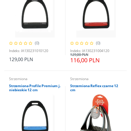
(0)
(0)
Indeks: IA130231010120
Indeks: IA130231004120
129,00 PLN
129,00 PLN
116,00 PLN
Strzemiona
Strzemiona
Strzemiona Profile Premium j.
Strzemiona Reflex czarne 12
niebieskie 12 cm
cm