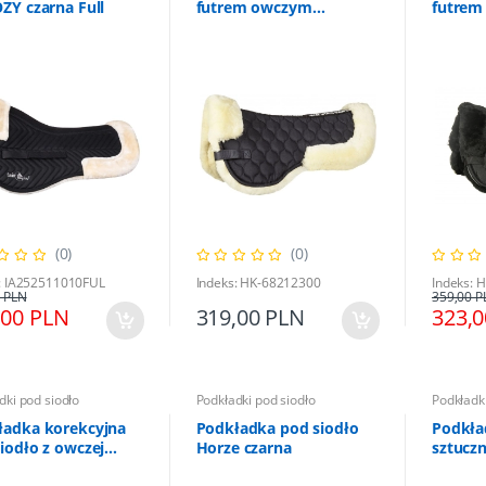
ZY czarna Full
futrem owczym
futrem
czarny/natur.
(0)
(0)
: IA252511010FUL
Indeks: HK-68212300
Indeks: 
 PLN
359,00 P
,00 PLN
319,00 PLN
323,
dki pod siodło
Podkładki pod siodło
Podkładki
ładka korekcyjna
Podkładka pod siodło
Podkła
iodło z owczej
Horze czarna
sztuczn
y
Pony