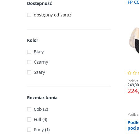
FP CO
Dostepność
dostępny od zaraz
Kolor
Biały
Czarny
Szary
Indeks
249,00
224
Rozmiar konia
Cob (2)
Podkła
Full (3)
Podk
pod s
Pony (1)
wełn