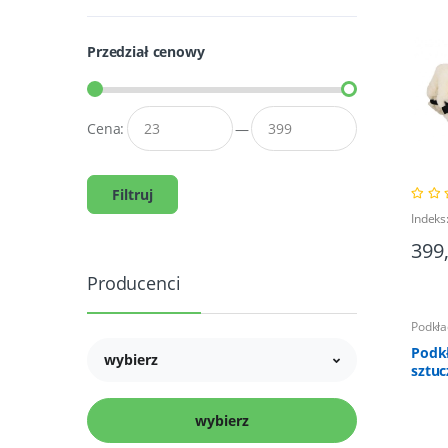
Przedział cenowy
Cena:
—
Filtruj
Indeks
399
Producenci
Podkła
Podkł
wybierz
sztuc