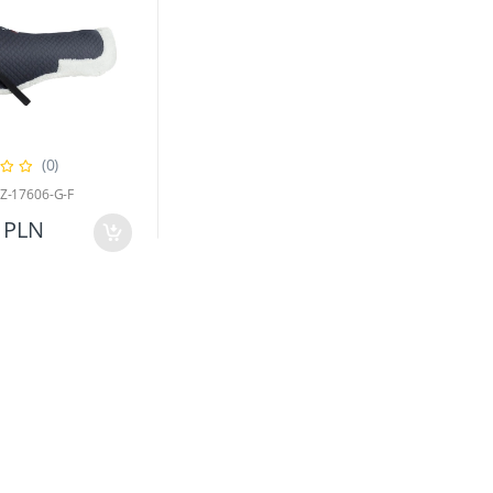
(0)
HZ-17606-G-F
 PLN
Podkładki pod siodło
Maseczka ochronna w koniki