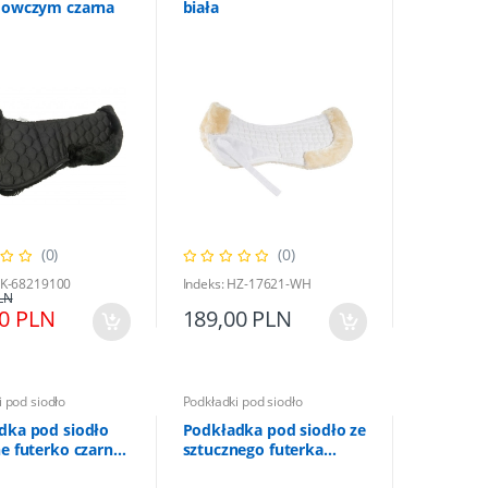
 owczym czarna
biała
(0)
(0)
HK-68219100
Indeks: HZ-17621-WH
LN
00 PLN
189,00 PLN
 pod siodło
Podkładki pod siodło
dka pod siodło
Podkładka pod siodło ze
e futerko czarna
sztucznego futerka
czarna