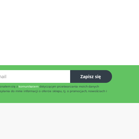
l
Zapisz się
znałem się z
komunikatem
dotyczącym przetwarzania moich danych
łania do mnie informacji o ofercie sklepu, tj. o promocjach, nowościach i