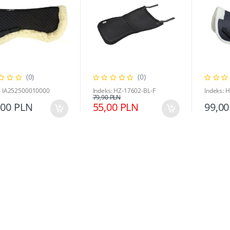
(0)
(0)
: IA252500010000
Indeks: HZ-17602-BL-F
Indeks: 
79,90 PLN
,00 PLN
55,00 PLN
99,00
dkładki pod siodło
Podkładki pod siodło
arowa Covalliero granat
Teczka z rączką walizeczka z
152/158
mot.koni Nice&Pretty