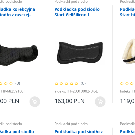
dki pod siodło
Podkładki pod siodło
Podkładki
ładka korekcyjna
Podkładka pod siodło
Podkła
iodło z owczej
Start GellSilicon L
Start bi
y czarna
(0)
(0)
: HK-68259100F
Indeks: HT-20310002-BK-L
Indeks:
,00 PLN
163,00 PLN
119,
dki pod siodło
Podkładki pod siodło
Podkładki
ładka pod siodło
Podkładka pod siodło z
Podkła