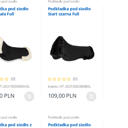
 pod siodło
Podkładki pod siodło
dka pod siodło
Podkładka pod siodło
ała Full
Start czarna Full
(0)
(0)
 HT-20310003BKHOL
Indeks: HT-20310003BKBKL
00 PLN
109,00 PLN
 pod siodło
Podkładki pod siodło
dka pod siodło z
Podkładka pod siodło