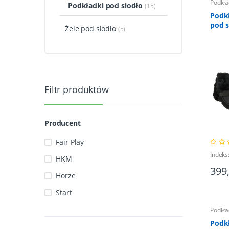
Podkła
Podkładki pod siodło
(15)
Podk
pod s
Żele pod siodło
(5)
wełn
Filtr produktów
Producent
Fair Play
Indeks
HKM
399
Horze
Start
Podkła
Podk