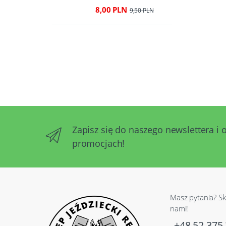
8,00 PLN
9,50 PLN
Zapisz się do naszego newslettera i 
promocjach!
Masz pytania? Sk
nami!
+48 52 375 