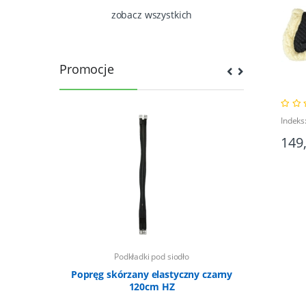
zobacz wszystkich
Promocje
Indeks
149
ło
Podkładki pod siodło
Po
n Riding
Popręg skórzany elastyczny czarny
Bluza pol
120cm HZ