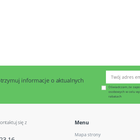
Twój adres emai
otrzymuj informacje o aktualnych
Oświadczam, że zapo
osobowych w celu wysy
rabatach
ontaktuj się z
Menu
Mapa strony
23 16