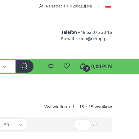
Rejestracja
lub
Zaloguj się
Telefon
+48 52 375 23 16
E-mail:
sklep@rekop.pl
e
0,00 PLN
0
Wyświetlono: 1 – 15 z 15 wyników
→
uj 50
z 1