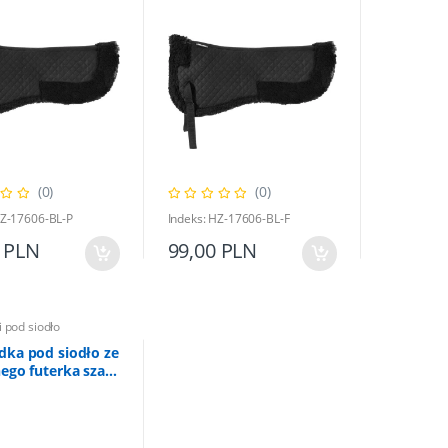
(0)
(0)
HZ-17606-BL-P
Indeks: HZ-17606-BL-F
 PLN
99,00 PLN
 pod siodło
dka pod siodło ze
ego futerka szara