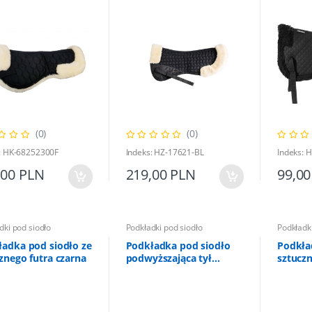
(0)
(0)
: HK-68252300F
Indeks: HZ-17621-BL
Indeks: 
,00 PLN
219,00 PLN
99,00
dki pod siodło
Podkładki pod siodło
Podkładki
adka pod siodło ze
Podkładka pod siodło
Podkła
znego futra czarna
podwyższająca tył
sztuczn
czarna
F