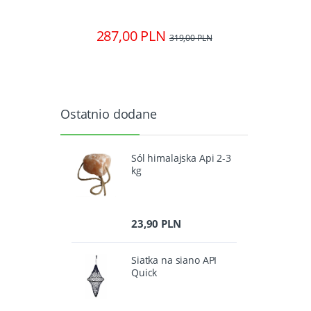
287,00 PLN
139
00 PLN
319,00 PLN
Ostatnio dodane
Sól himalajska Api 2-3
kg
23,90 PLN
Siatka na siano API
Quick