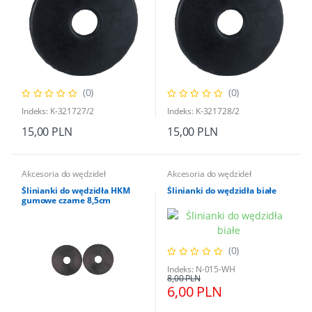
(0)
(0)
Indeks: K-321727/2
Indeks: K-321728/2
15,00 PLN
15,00 PLN
Akcesoria do wędzideł
Akcesoria do wędzideł
Ślinianki do wędzidła HKM
Ślinianki do wędzidła białe
gumowe czarne 8,5cm
(0)
Indeks: N-015-WH
8,00 PLN
6,00 PLN