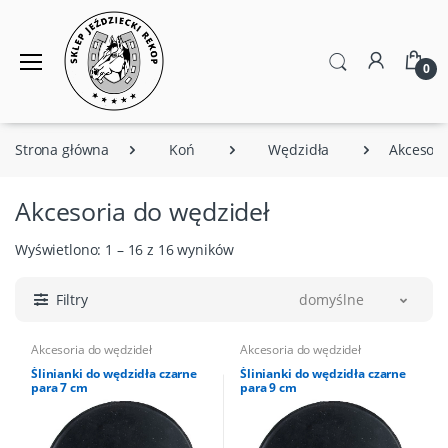
0
Strona główna
Koń
Wędzidła
Akcesori
Akcesoria do wędzideł
Wyświetlono: 1 – 16 z 16 wyników
Filtry
domyślne
Akcesoria do wędzideł
Akcesoria do wędzideł
Ślinianki do wędzidła czarne
Ślinianki do wędzidła czarne
para 7 cm
para 9 cm