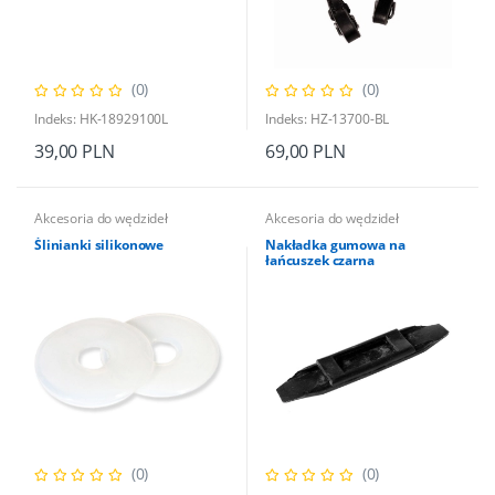
(0)
(0)
Indeks: HK-18929100L
Indeks: HZ-13700-BL
39,00 PLN
69,00 PLN
Akcesoria do wędzideł
Akcesoria do wędzideł
Ślinianki silikonowe
Nakładka gumowa na
łańcuszek czarna
(0)
(0)