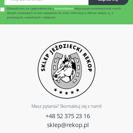
Oświadczam, że zapoznałem się z
komunikatem
dotyczącym przetwarzania moich
danych osobowych w celu wysyłania do mnie informacji o ofercie sklepu, tj. o
promocjach, nowościach i rabatach
Masz pytania? Skontaktuj się z nami!
+48 52 375 23 16
sklep@rekop.pl