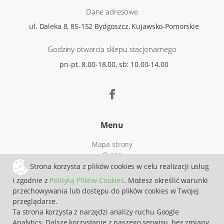
Dane adresowe
ul. Daleka 8, 85-152 Bydgoszcz, Kujawsko-Pomorskie
Godziny otwarcia sklepu stacjonarnego
pn-pt. 8.00-18.00, sb: 10.00-14.00
Menu
Mapa strony
O nas
Czas i koszty dostawy
Strona korzysta z plików cookies w celu realizacji usług
Reklamacje
i zgodnie z
Polityką Plików Cookies
. Możesz określić warunki
Regulamin zakupów
przechowywania lub dostępu do plików cookies w Twojej
Polityka prywatności
przeglądarce.
Zwroty
Ta strona korzysta z narzędzi analizy ruchu Google
Analytics. Dalsze korzystanie z naszego serwisu, bez zmiany