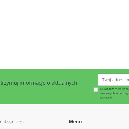
Twój adres emai
otrzymuj informacje o aktualnych
Oświadczam, że zapo
osobowych w celu wysy
rabatach
ontaktuj się z
Menu