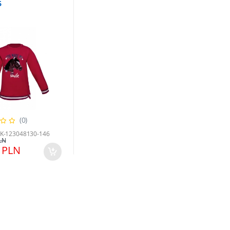
6
(0)
HK-123048130-146
LN
 PLN