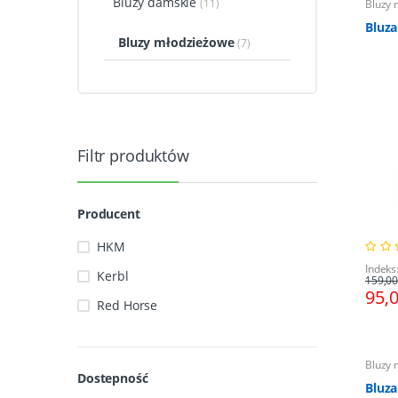
Bluzy damskie
(11)
Bluzy 
Bluz
Bluzy młodzieżowe
(7)
Filtr produktów
Producent
HKM
Indeks
Kerbl
159,00
95,
Red Horse
Bluzy 
Dostepność
Bluza