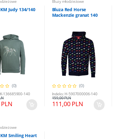
odzieżowe
Bluzy młodzieżowe
HKM Judy 134/140
Bluza Red Horse
Mackenzie granat 140
(0)
(0)
HK-136685900-140
Indeks: H-5907000006-140
LN
159,00 PLN
 PLN
111,00 PLN
odzieżowe
HKM Smiling Heart