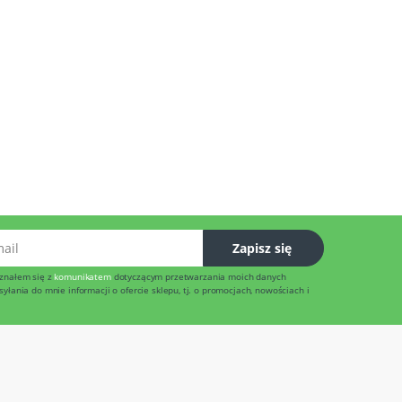
l
Zapisz się
znałem się z
komunikatem
dotyczącym przetwarzania moich danych
łania do mnie informacji o ofercie sklepu, tj. o promocjach, nowościach i