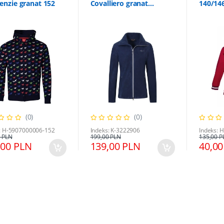
nzie granat 152
Covalliero granat
140/14
152/158
(0)
(0)
: H-5907000006-152
Indeks: K-3222906
Indeks: 
 PLN
199,00 PLN
135,00 P
,00 PLN
139,00 PLN
40,00