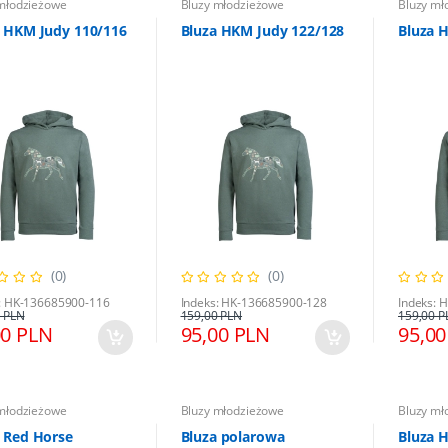
młodzieżowe
Bluzy młodzieżowe
Bluzy mł
a HKM Judy 110/116
Bluza HKM Judy 122/128
Bluza 
(0)
(0)
: HK-136685900-116
Indeks: HK-136685900-128
Indeks: 
 PLN
159,00 PLN
159,00 P
00 PLN
95,00 PLN
95,00
młodzieżowe
Bluzy młodzieżowe
Bluzy mł
 Red Horse
Bluza polarowa
Bluza 