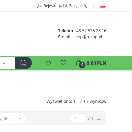
Rejestracja
lub
Zaloguj się
Telefon
+48 52 375 23 16
E-mail:
sklep@rekop.pl
e
0,00 PLN
0
Wyświetlono: 1 – 7 z 7 wyników
→
uj 50
z 1