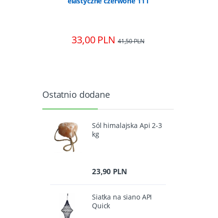
elastyczne czerwone 11 l
ESATEC
33,00 PLN
923,
PLN
41,50 PLN
Ostatnio dodane
Sól himalajska Api 2-3
kg
23,90 PLN
Siatka na siano API
Quick