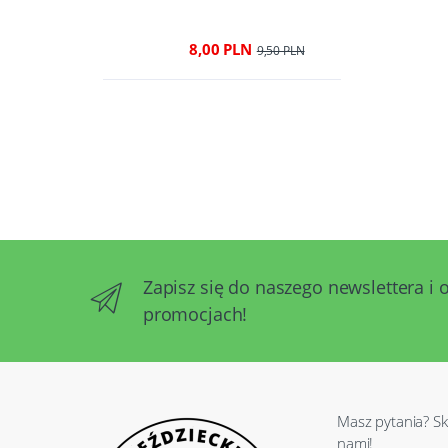
8,00 PLN
9,50 PLN
Zapisz się do naszego newslettera i 
promocjach!
Masz pytania? Sk
nami!