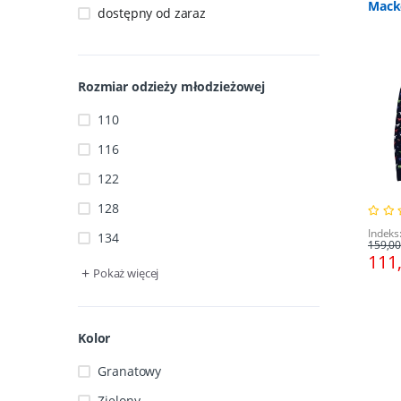
Macke
dostępny od zaraz
Rozmiar odzieży młodzieżowej
110
116
122
128
Indeks
134
159,00
111
+
Pokaż więcej
Kolor
Granatowy
Zielony