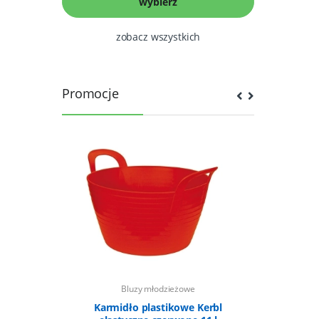
zobacz wszystkich
Promocje
Bluzy młodzieżowe
B
ara
Karmidło plastikowe Kerbl
Kamizel