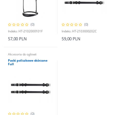
(0)
(0)
Indeks: HT-2102000101F
Indeks: HT-2103000202C
57,00 PLN
59,00 PLN
Akcesoria do ogłowii
Paski policzkowe skórzane
Full
(0)