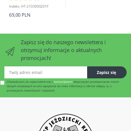
Indeks: HT-2103000201F
69,00 PLN
Zapisz się do naszego newslettera i
otrzymuj informacje o aktualnych
promocjach!
Twój adres email
Zapisz się
Oświadczam, że zapoznałem się z
komunikatem
dotyczącym przetwarzania moich
danych osobowych w celu wysyłania do mnie informacji o ofercie sklepu, tj. o
promocjach, nowościach i rabatach