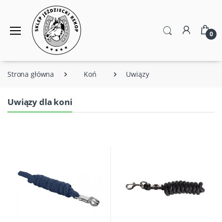
0
Strona główna
Koń
Uwiązy
Uwiązy dla koni