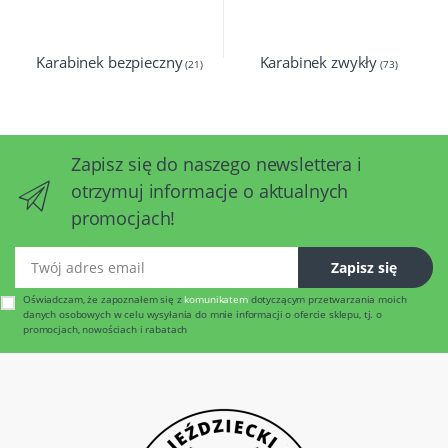
Karabinek bezpieczny
Karabinek zwykły
(21)
(73)
Zapisz się do naszego newslettera i
otrzymuj informacje o aktualnych
promocjach!
Twój adres email
Zapisz się
Oświadczam, że zapoznałem się z
komunikatem
dotyczącym przetwarzania moich
danych osobowych w celu wysyłania do mnie informacji o ofercie sklepu, tj. o
promocjach, nowościach i rabatach