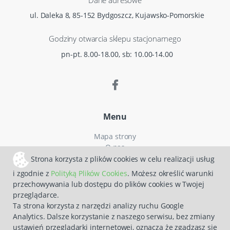
Dane adresowe
ul. Daleka 8, 85-152 Bydgoszcz, Kujawsko-Pomorskie
Godziny otwarcia sklepu stacjonarnego
pn-pt. 8.00-18.00, sb: 10.00-14.00
Menu
Mapa strony
O nas
Czas i koszty dostawy
Strona korzysta z plików cookies w celu realizacji usług
Reklamacje
i zgodnie z
Polityką Plików Cookies
. Możesz określić warunki
Regulamin zakupów
przechowywania lub dostępu do plików cookies w Twojej
Polityka prywatności
przeglądarce.
Zwroty
Ta strona korzysta z narzędzi analizy ruchu Google
Analytics. Dalsze korzystanie z naszego serwisu, bez zmiany
ustawień przeglądarki internetowej, oznacza że zgadzasz się