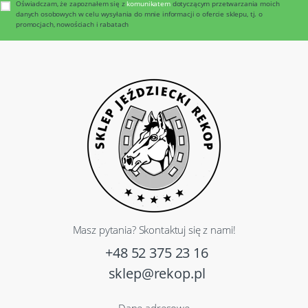
Oświadczam, że zapoznałem się z
komunikatem
dotyczącym przetwarzania moich
danych osobowych w celu wysyłania do mnie informacji o ofercie sklepu, tj. o
promocjach, nowościach i rabatach
Masz pytania? Skontaktuj się z nami!
+48 52 375 23 16
sklep@rekop.pl