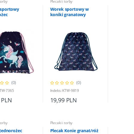
torby
Plecaki i torby
sportowy
Worek sportowy w
ożec
koniki granatowy
(0)
(0)
KTW-7365
Indeks: KTW-9819
 PLN
19,99 PLN
torby
Plecaki i torby
 Jednorożec
Plecak Konie granat/róż