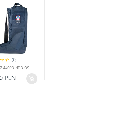
(0)
HZ-44093-NDB-OS
00 PLN