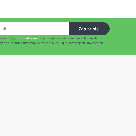
l
Zapisz się
znałem się z
komunikatem
dotyczącym przetwarzania moich danych
łania do mnie informacji o ofercie sklepu, tj. o promocjach, nowościach i