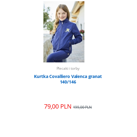
Plecaki i torby
granatowy
Kurtka Covalliero Valenca granat
Zestaw ś
140/146
79,00 PLN
36,
0 PLN
199,00 PLN