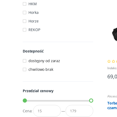
HKM
Horka
Horze
REKOP
Dostepność
dostępny od zaraz
Indeks
chwilowo brak
69,
Przedział cenowy
Akceso
Torba
czarn
Cena:
—