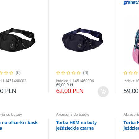
granat
(0)
(0)
: H-1451460002
Indeks: H-1451460006
Indeks: 
69,00 PLN
00 PLN
62,00 PLN
59,00
ria do butów
Akcesoria do butów
Akcesori
 na oficerki i kask
Torba HKM na buty
Torba 
a
jeździeckie czarna
jeździe