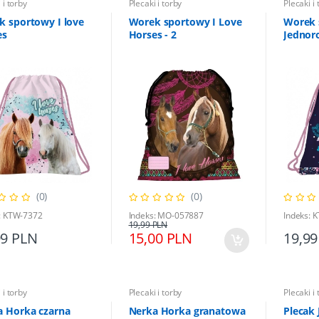
 i torby
Plecaki i torby
Plecaki i 
 sportowy I love
Worek sportowy I Love
Worek 
es
Horses - 2
Jednor
(0)
(0)
: KTW-7372
Indeks: MO-057887
Indeks: 
19,99 PLN
99 PLN
15,00 PLN
19,99
 i torby
Plecaki i torby
Plecaki i 
a Horka czarna
Nerka Horka granatowa
Plecak