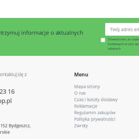
Twój adres emai
otrzymuj informacje o aktualnych
Oświadczam, że zapo
osobowych w celu wysy
rabatach
ontaktuj się z
Menu
Mapa strony
23 16
O nas
p.pl
Czas i koszty dostawy
Reklamacje
Regulamin zakupów
Polityka prywatności
5-152 Bydgoszcz,
Zwroty
rskie