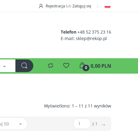
Rejestracja
lub
Zaloguj się
Telefon
+48 52 375 23 16
E-mail:
sklep@rekop.pl
e
0,00 PLN
0
Wyświetlono: 1 – 11 z 11 wyników
→
uj 50
z 1