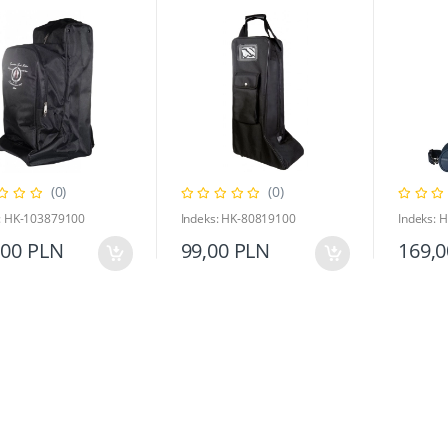
(0)
(0)
: HK-103879100
Indeks: HK-80819100
Indeks: 
,00 PLN
99,00 PLN
169,