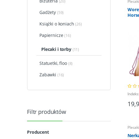
Biżuteria
(20)
Plecaki
Worek
Gadżety
(59)
Hors
Książki o koniach
(26)
Papiernicze
(16)
Plecaki i torby
(11)
Statuetki, floo
(8)
Zabawki
(16)
Indeks
19,
Filtr produktów
Plecaki
Producent
Nerk