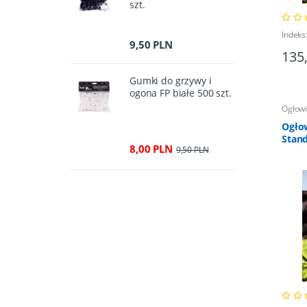
szt.
Indeks
9,50 PLN
135
Gumki do grzywy i
ogona FP białe 500 szt.
Ogłow
Ogłow
Stan
8,00 PLN
9,50 PLN