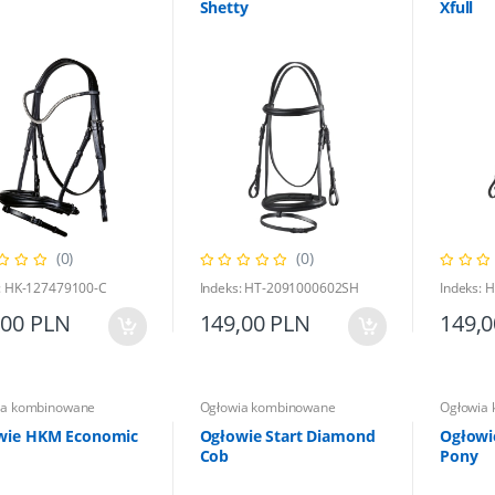
Shetty
Xfull
(0)
(0)
: HK-127479100-C
Indeks: HT-2091000602SH
Indeks: 
,00 PLN
149,00 PLN
149,
ia kombinowane
Ogłowia kombinowane
Ogłowia
wie HKM Economic
Ogłowie Start Diamond
Ogłowi
Cob
Pony