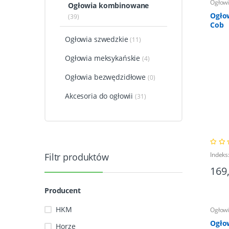
Ogłow
Ogłowia kombinowane
Ogłow
(39)
Cob
Ogłowia szwedzkie
(11)
Ogłowia meksykańskie
(4)
Ogłowia bezwędzidłowe
(0)
Akcesoria do ogłowii
(31)
Indeks
Filtr produktów
169
Producent
HKM
Ogłow
Ogło
Horze