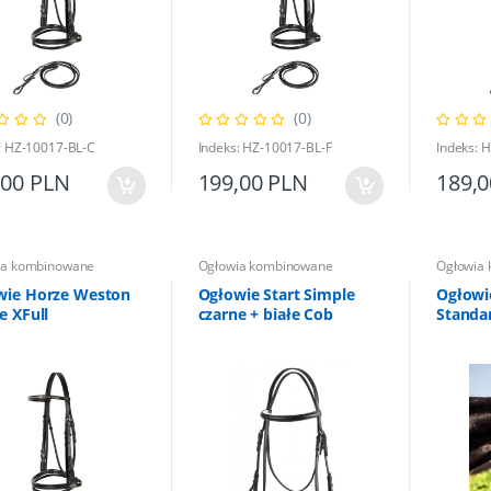
(0)
(0)
łowia kombinowane
Ogłowia kombinowane
: HZ-10017-BL-C
Indeks: HZ-10017-BL-F
Indeks: 
 HKM Bergamo beżowy
Moskitiera Horze Zebra S
,00 PLN
199,00 PLN
189,
Full
ia kombinowane
Ogłowia kombinowane
Ogłowia
,00 PLN
71,00 PLN
149,00 PLN
79,00 PLN
wie Horze Weston
Ogłowie Start Simple
Ogłowie
e XFull
czarne + białe Cob
Standa