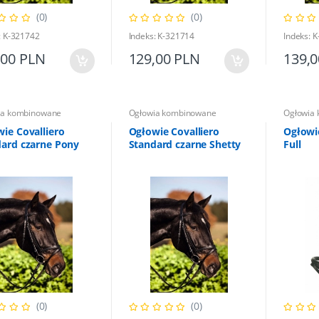
(0)
(0)
: K-321742
Indeks: K-321714
Indeks: 
,00 PLN
129,00 PLN
139,
ia kombinowane
Ogłowia kombinowane
Ogłowia
ie Covalliero
Ogłowie Covalliero
Ogłowi
dard czarne Pony
Standard czarne Shetty
Full
(0)
(0)