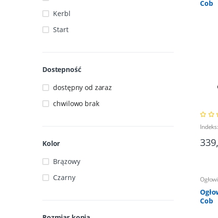
Cob
Kerbl
Start
Dostepność
dostępny od zaraz
chwilowo brak
Indeks
339
Kolor
Brązowy
Czarny
Ogłow
Ogło
Cob
Rozmiar konia