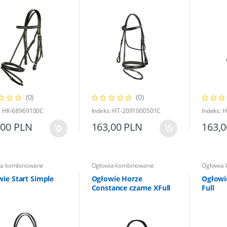
(0)
(0)
: HK-68969100C
Indeks: HT-2091000501C
Indeks: 
,00 PLN
163,00 PLN
163,
ia kombinowane
Ogłowia kombinowane
Ogłowia
ie Start Simple
Ogłowie Horze
Ogłowi
Constance czarne XFull
Full