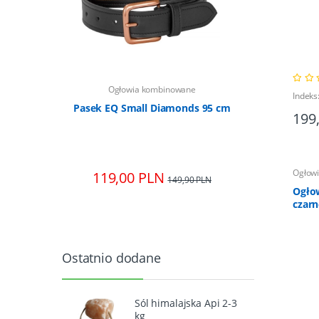
ne
Ogłowia kombinowane
Og
Indeks
o-szara M
Pasek EQ Small Diamonds 95 cm
Czaprak
199
Ogłow
119,00 PLN
134
0 PLN
149,90 PLN
Ogło
czarn
Ostatnio dodane
Sól himalajska Api 2-3
kg