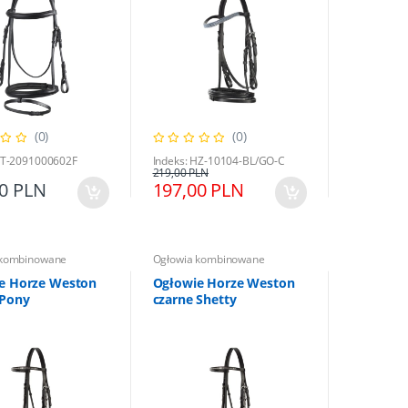
(0)
(0)
HT-2091000602F
Indeks: HZ-10104-BL/GO-C
219,00 PLN
00 PLN
197,00 PLN
 kombinowane
Ogłowia kombinowane
e Horze Weston
Ogłowie Horze Weston
 Pony
czarne Shetty