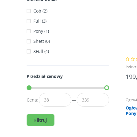
Cob (2)
Full (3)
Pony (1)
Shett (0)
XFull (4)
Indeks
199
Przedział cenowy
Cena:
—
Ogłow
Ogłow
Pony
Filtruj