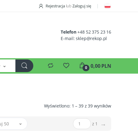
Rejestracja
lub
Zaloguj się
Telefon
+48 52 375 23 16
E-mail:
sklep@rekop.pl
e
0,00 PLN
0
Wyświetlono: 1 – 39 z 39 wyników
→
uj 50
z 1