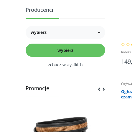
Producenci
wybierz
Indek
149
zobacz wszystkich
Ogłow
Promocje
Ogło
czar