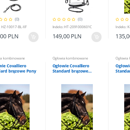
(0)
(0)
: HZ-10017-BL-XF
Indeks: HT-2091000601C
Indeks: 
,00 PLN
149,00 PLN
135,
ia kombinowane
Ogłowia kombinowane
Ogłowia
ie Covalliero
Ogłowie Covalliero
Ogłowie
dard brązowe Pony
Standard brązowe
Standa
Shetty