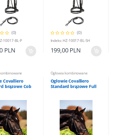
(0)
(0)
Ogłowia kombinowane
HZ-10017-BL-P
Indeks: HZ-10017-BL-SH
Palcat z gumową rączką i
00 PLN
199,00 PLN
temblakiem czarny 75 cm
 kombinowane
Ogłowia kombinowane
39,00 PLN
44,00 PLN
 Covalliero
Ogłowie Covalliero
rd brązowe Cob
Standard brązowe Full