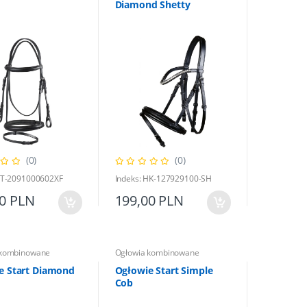
Diamond Shetty
(0)
(0)
HT-2091000602XF
Indeks: HK-127929100-SH
00 PLN
199,00 PLN
 kombinowane
Ogłowia kombinowane
e Start Diamond
Ogłowie Start Simple
Cob