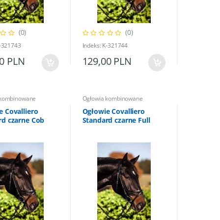
(0)
(0)
K-321743
Indeks: K-321744
00 PLN
129,00 PLN
 kombinowane
Ogłowia kombinowane
 Covalliero
Ogłowie Covalliero
rd czarne Cob
Standard czarne Full