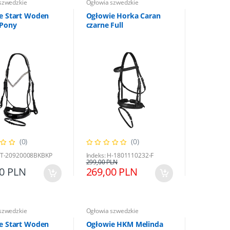
szwedzkie
Ogłowia szwedzkie
e Start Woden
Ogłowie Horka Caran
 Pony
czarne Full
(0)
(0)
 HT-20920008BKBKP
Indeks: H-1801110232-F
299,00 PLN
00 PLN
269,00 PLN
szwedzkie
Ogłowia szwedzkie
e Start Woden
Ogłowie HKM Melinda