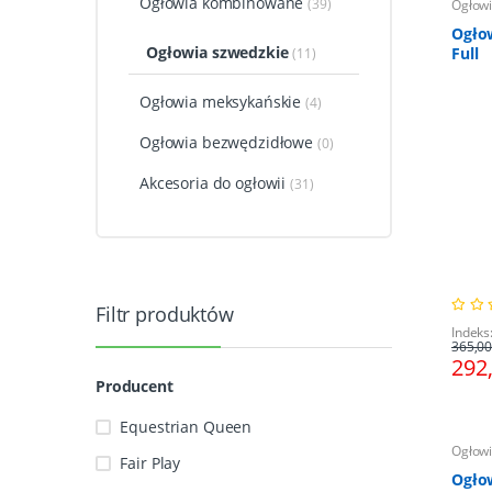
Ogłowia kombinowane
(39)
Ogłowi
Ogło
Ogłowia szwedzkie
Full
(11)
Ogłowia meksykańskie
(4)
Ogłowia bezwędzidłowe
(0)
Akcesoria do ogłowii
(31)
Filtr produktów
Indeks
365,00
292
Producent
Equestrian Queen
Ogłowi
Fair Play
Ogło