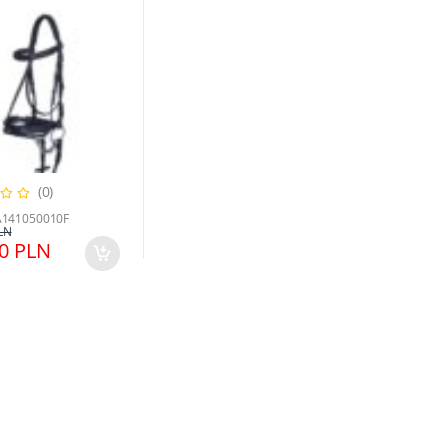
(0)
IA141050010F
LN
00 PLN