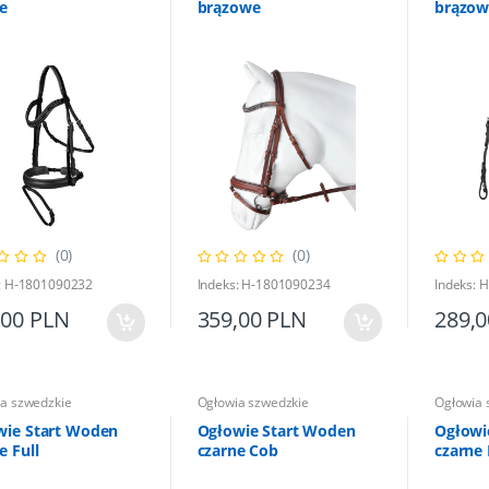
e
brązowe
brązow
(0)
(0)
: H-1801090232
Indeks: H-1801090234
Indeks:
,00 PLN
359,00 PLN
289,
a szwedzkie
Ogłowia szwedzkie
Ogłowia 
wie Start Woden
Ogłowie Start Woden
Ogłowi
e Full
czarne Cob
czarne 