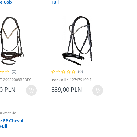
e Cob
Full
(0)
(0)
 HT-20920008BRBEC
Indeks: HK-127479100-F
00 PLN
339,00 PLN
szwedzkie
e FP Cheval
Full