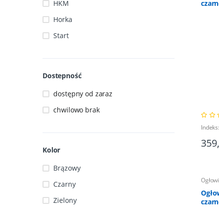
HKM
czarn
Horka
Start
Dostepność
dostępny od zaraz
chwilowo brak
Indeks
359
Kolor
Brązowy
Ogłowi
Czarny
Ogło
Zielony
czarn