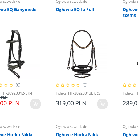
a szwedzkie
Ogłowia szwedzkie
Ogłowia 
wie EQ Ganymede
Ogłowie EQ Io Full
Ogłowi
czarne
(0)
(0)
: HT-20920012-BK-F
Indeks: HT-20920013BKRGF
Indeks:
 PLN
,00 PLN
319,00 PLN
289,
a szwedzkie
Ogłowia szwedzkie
Ogłowia 
wie Horka Nikki
Ogłowie Horka Nikki
Ogłowi