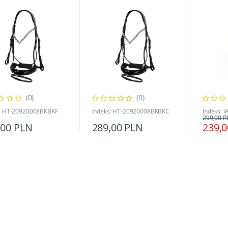
(0)
(0)
s: HT-20920008BKBKF
Indeks: HT-20920008BKBKC
Indeks: 
299,00 P
,00 PLN
289,00 PLN
239,