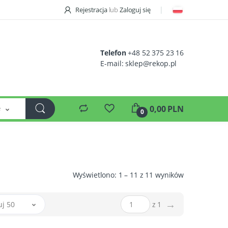
Rejestracja
lub
Zaloguj się
Telefon
+48 52 375 23 16
E-mail:
sklep@rekop.pl
e
0,00 PLN
0
Wyświetlono: 1 – 11 z 11 wyników
→
uj 50
z 1