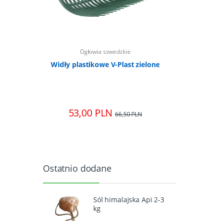
Ogłowia szwedzkie
O
białe 34
Widły plastikowe V-Plast zielone
Wodze p
s
53,00 PLN
69,
 PLN
66,50 PLN
Ostatnio dodane
Sól himalajska Api 2-3
kg