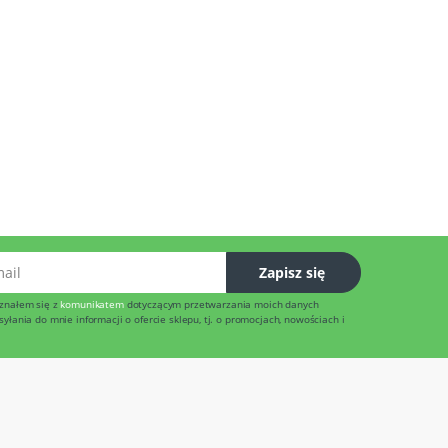
l
Zapisz się
znałem się z
komunikatem
dotyczącym przetwarzania moich danych
łania do mnie informacji o ofercie sklepu, tj. o promocjach, nowościach i