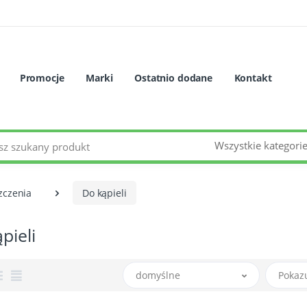
Promocje
Marki
Ostatnio dodane
Kontakt
Wszystkie kategori
zczenia
Do kąpieli
pieli
domyślne
Pokaz