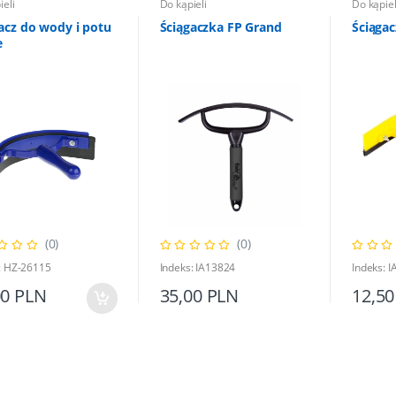
ieli
Do kąpieli
Do kąpiel
acz do wody i potu
Ściągaczka FP Grand
Ściąga
e
(0)
(0)
: HZ-26115
Indeks: IA13824
Indeks: 
00 PLN
35,00 PLN
12,50