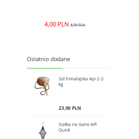
4,00 PLN
186
0 PLN
8,99 PLN
Ostatnio dodane
Sól himalajska Api 2-3
kg
23,90 PLN
Siatka na siano API
Quick