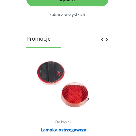
zobacz wszystkich
Promocje
Do kąpieli
czarny 164
Lampka ostrzegawcza
Ogłowie m