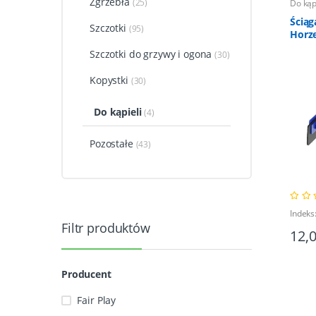
Zgrzebła
(25)
Do kąp
Ściąg
Szczotki
(95)
Horz
Szczotki do grzywy i ogona
(30)
Kopystki
(30)
Do kąpieli
(4)
Pozostałe
(43)
Indeks
Filtr produktów
12,
Producent
Fair Play