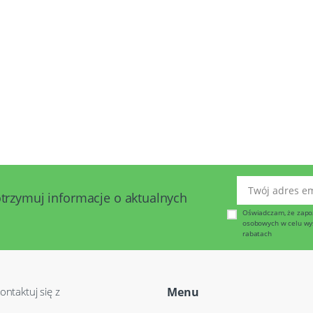
Twój adres emai
otrzymuj informacje o aktualnych
Oświadczam, że zapo
osobowych w celu wysy
rabatach
ontaktuj się z
Menu