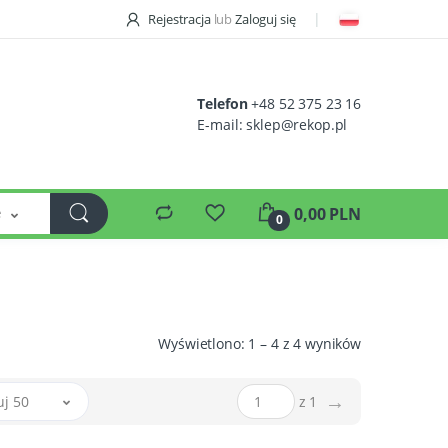
Rejestracja
lub
Zaloguj się
Telefon
+48 52 375 23 16
E-mail:
sklep@rekop.pl
e
0,00 PLN
0
Wyświetlono: 1 – 4 z 4 wyników
→
uj 50
z 1