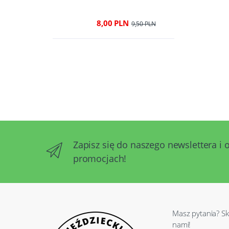
8,00 PLN
9,50 PLN
Zapisz się do naszego newslettera i 
promocjach!
Masz pytania? Sk
nami!