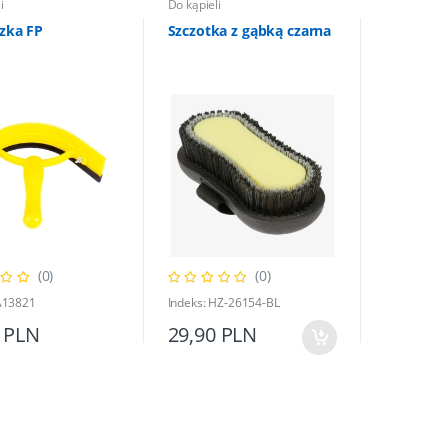
i
Do kąpieli
czka FP
Szczotka z gąbką czarna
(0)
(0)
IA13821
Indeks: HZ-26154-BL
 PLN
29,90 PLN