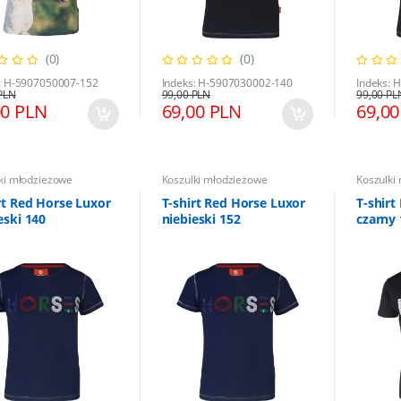
(0)
(0)
: H-5907050007-152
Indeks: H-5907030002-140
Indeks: 
PLN
99,00 PLN
99,00 PL
00 PLN
69,00 PLN
69,00
ki młodzieżowe
Koszulki młodzieżowe
Koszulki
rt Red Horse Luxor
T-shirt Red Horse Luxor
T-shirt
eski 140
niebieski 152
czarny