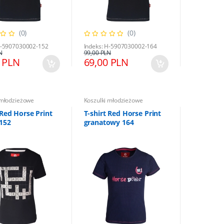
(0)
(0)
H-5907030002-152
Indeks: H-5907030002-164
N
99,00 PLN
 PLN
69,00 PLN
 młodzieżowe
Koszulki młodzieżowe
 Red Horse Print
T-shirt Red Horse Print
 152
granatowy 164