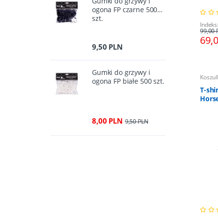
Gumki do grzywy i
ogona FP czarne 500
szt.
Indeks
99,00 
69,
9,50 PLN
Gumki do grzywy i
Koszul
ogona FP białe 500 szt.
T-shi
Horse
146/
8,00 PLN
9,50 PLN