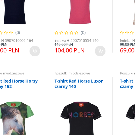
(0)
(0)
: H-5907010006-164
Indeks: H-5907010554-140
Indeks: 
 PLN
149,00 PLN
99,00 PL
ulki młodzieżowe
Koszulki młodzieżowe
,00 PLN
104,00 PLN
69,00
m do lonżowania
Derka siatkowa HKM Flamingo 145
ki młodzieżowe
Koszulki młodzieżowe
Koszulki
rt Red Horse Horsy
T-shirt Red Horse Luxor
T-shirt
0 PLN
152,00 PLN
189,00 PLN
169,00 PLN
ny 152
czarny 140
czarny