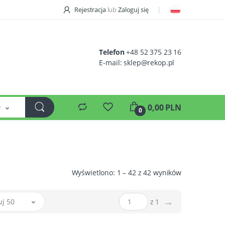
Rejestracja
lub
Zaloguj się
Telefon
+48 52 375 23 16
E-mail:
sklep@rekop.pl
e
0,00 PLN
0
Wyświetlono: 1 – 42 z 42 wyników
→
uj 50
z 1