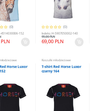
(0)
(0)
H-4514030006-152
Indeks: H-5907050002-140
N
99,00 PLN
Koszulki młodzieżowe
 PLN
69,00 PLN
Kaloszki gumowe HKM Atlanta L
 młodzieżowe
Koszulki młodzieżowe
 Red Horse Luxor
T-shirt Red Horse Luxor
35,00 PLN
39,90 PLN
 152
czarny 164