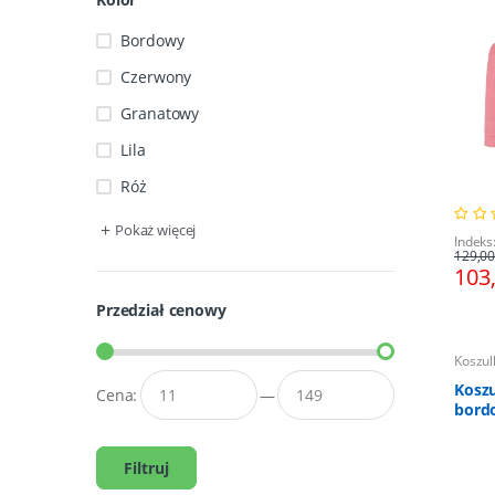
Bordowy
Czerwony
Granatowy
Lila
Róż
+
Pokaż więcej
Indeks
129,00
103
Przedział cenowy
Koszul
Kosz
Cena:
—
bord
Filtruj