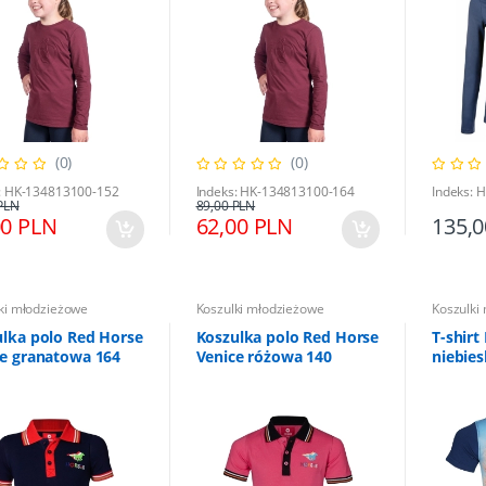
(0)
(0)
: HK-134813100-152
Indeks: HK-134813100-164
Indeks: 
PLN
89,00 PLN
00 PLN
62,00 PLN
135,
ki młodzieżowe
Koszulki młodzieżowe
Koszulki
lka polo Red Horse
Koszulka polo Red Horse
T-shirt
ce granatowa 164
Venice różowa 140
niebies