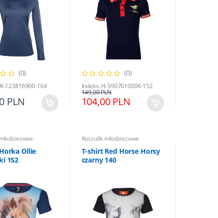
(0)
(0)
HK-123816900-164
Indeks: H-5907010006-152
149,00 PLN
00 PLN
104,00 PLN
 młodzieżowe
Koszulki młodzieżowe
 Horka Ollie
T-shirt Red Horse Horsy
ki 152
czarny 140