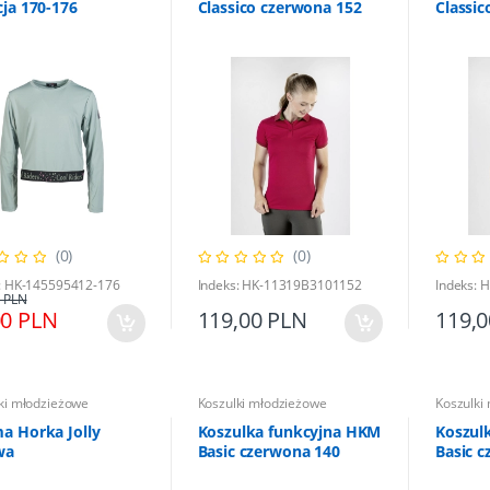
cja 170-176
Classico czerwona 152
Classic
(0)
(0)
: HK-145595412-176
Indeks: HK-11319B3101152
Indeks:
 PLN
00 PLN
119,00 PLN
119,
ki młodzieżowe
Koszulki młodzieżowe
Koszulki
a Horka Jolly
Koszulka funkcyjna HKM
Koszul
wa
Basic czerwona 140
Basic 