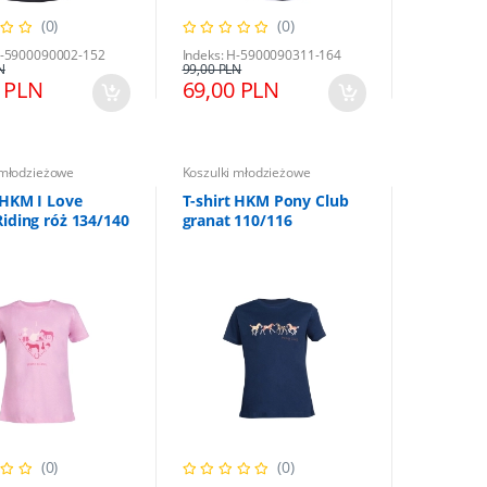
(0)
(0)
H-5900090002-152
Indeks: H-5900090311-164
N
99,00 PLN
 PLN
69,00 PLN
 młodzieżowe
Koszulki młodzieżowe
 HKM I Love
T-shirt HKM Pony Club
iding róż 134/140
granat 110/116
(0)
(0)