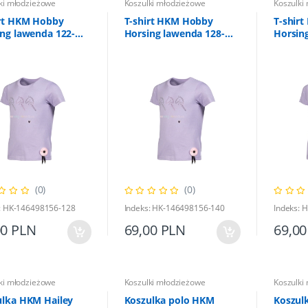
ki młodzieżowe
Koszulki młodzieżowe
Koszulki
irt HKM Hobby
T-shirt HKM Hobby
T-shir
ng lawenda 122-
Horsing lawenda 128-
Horsin
140
152
(0)
(0)
: HK-146498156-128
Indeks: HK-146498156-140
Indeks: 
00 PLN
69,00 PLN
69,00
ki młodzieżowe
Koszulki młodzieżowe
Koszulki
ulka HKM Hailey
Koszulka polo HKM
Koszul