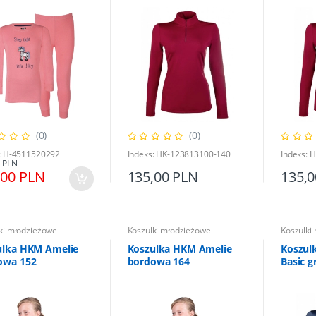
(0)
(0)
: H-4511520292
Indeks: HK-123813100-140
Indeks: 
 PLN
,00 PLN
135,00 PLN
135,
ki młodzieżowe
Koszulki młodzieżowe
Koszulki
ulka HKM Amelie
Koszulka HKM Amelie
Koszul
owa 152
bordowa 164
Basic 