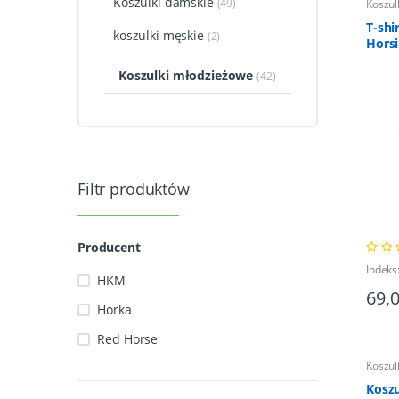
Koszulki damskie
(49)
Koszul
T-sh
koszulki męskie
(2)
Horsi
128
Koszulki młodzieżowe
(42)
Filtr produktów
Producent
Indeks
HKM
69,
Horka
Red Horse
Koszul
Kosz