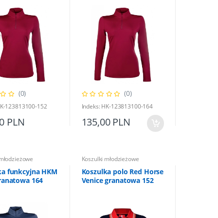
(0)
(0)
HK-123813100-152
Indeks: HK-123813100-164
00 PLN
135,00 PLN
 młodzieżowe
Koszulki młodzieżowe
ka funkcyjna HKM
Koszulka polo Red Horse
granatowa 164
Venice granatowa 152