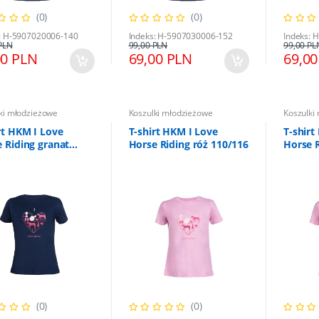
(0)
(0)
: H-5907020006-140
Indeks: H-5907030006-152
Indeks: 
PLN
99,00 PLN
99,00 PL
00 PLN
69,00 PLN
69,00
ki młodzieżowe
Koszulki młodzieżowe
Koszulki
rt HKM I Love
T-shirt HKM I Love
T-shirt
 Riding granat
Horse Riding róż 110/116
Horse R
152
(0)
(0)