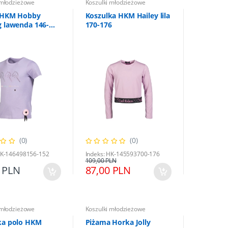
 młodzieżowe
Koszulki młodzieżowe
t HKM Hobby
Koszulka HKM Hailey lila
g lawenda 146-
170-176
(0)
(0)
HK-146498156-152
Indeks: HK-145593700-176
109,00 PLN
 PLN
87,00 PLN
 młodzieżowe
Koszulki młodzieżowe
ka polo HKM
Piżama Horka Jolly