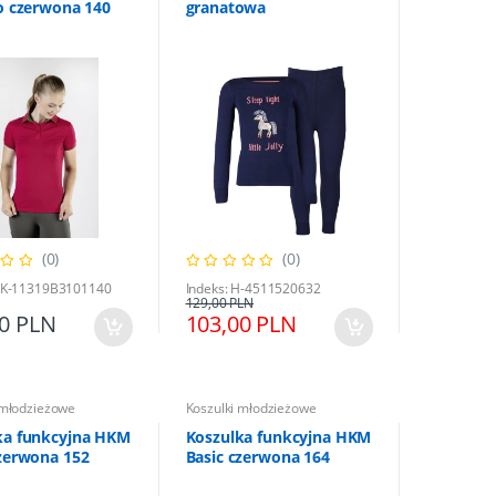
o czerwona 140
granatowa
(0)
(0)
 HK-11319B3101140
Indeks: H-4511520632
129,00 PLN
00 PLN
103,00 PLN
 młodzieżowe
Koszulki młodzieżowe
ka funkcyjna HKM
Koszulka funkcyjna HKM
czerwona 152
Basic czerwona 164