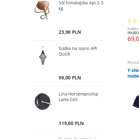
Sól himalajska Api 2-3
kg
Indeks
23,90 PLN
99,00 
69,
Siatka na siano API
Quick
Koszul
T-shi
niebi
98,00 PLN
Lina Horsemanship
Lami-Cell
119,00 PLN