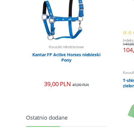
Indeks
149,00
we
Koszulki młodzieżowe
Kosz
104
talowymi
Kantar FP Active Horses niebieski
Syste
 cm
Pony
Koszul
T-shi
39,00 PLN
170,0
0 PLN
49,90 PLN
zielo
Ostatnio dodane