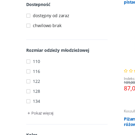
pista
Dostepność
dostępny od zaraz
chwilowo brak
Rozmiar odzieży młodzieżowej
110
116
Indeks
122
109,00
87,
128
134
Koszul
+
Pokaż więcej
Piżam
różo
Kolor