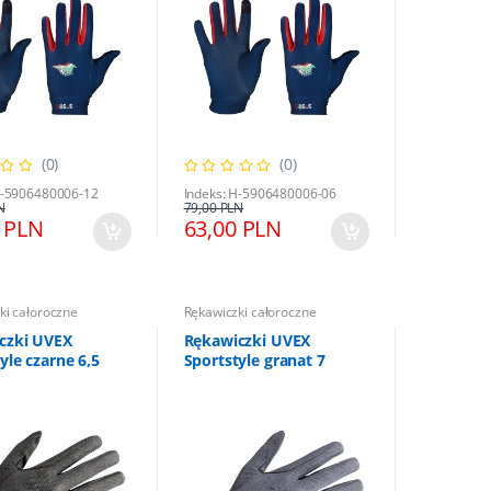
(0)
(0)
H-5906480006-12
Indeks: H-5906480006-06
N
79,00 PLN
 PLN
63,00 PLN
ki całoroczne
Rękawiczki całoroczne
czki UVEX
Rękawiczki UVEX
yle czarne 6,5
Sportstyle granat 7