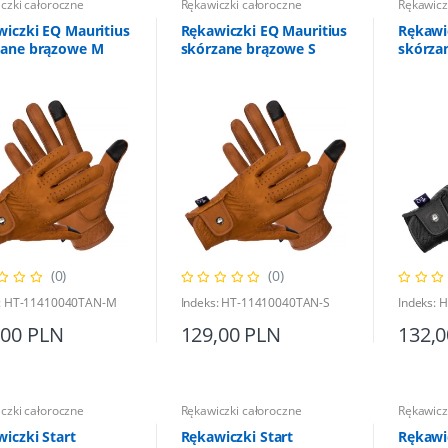
czki całoroczne
Rękawiczki całoroczne
Rękawicz
iczki EQ Mauritius
Rękawiczki EQ Mauritius
Rękawi
zane brązowe M
skórzane brązowe S
skórza
(0)
(0)
s: HT-11410040TAN-M
Indeks: HT-11410040TAN-S
Indeks:
,00 PLN
129,00 PLN
132,
czki całoroczne
Rękawiczki całoroczne
Rękawicz
iczki Start
Rękawiczki Start
Rękawic