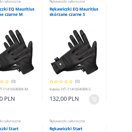
ki całoroczne
Rękawiczki całoroczne
czki EQ Mauritius
Rękawiczki EQ Mauritius
ne czarne M
skórzane czarne S
(0)
(0)
 HT-11410040BK-M
Indeks: HT-11410040BK-S
00 PLN
132,00 PLN
ki całoroczne
Rękawiczki całoroczne
zki Start
Rękawiczki Start