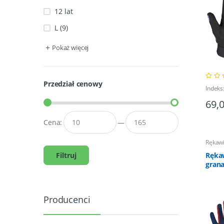
12 lat
L (9)
+
Pokaż więcej
Przedział cenowy
Indeks
69,
Cena:
—
Rękawi
Filtruj
Ręka
grana
Producenci