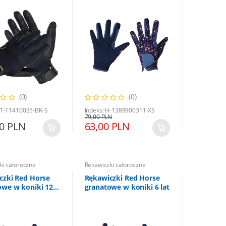
(0)
(0)
HT-11410035-BK-S
Indeks: H-1389900311-XS
79,00 PLN
00 PLN
63,00 PLN
ki całoroczne
Rękawiczki całoroczne
czki Red Horse
Rękawiczki Red Horse
owe w koniki 12
granatowe w koniki 6 lat