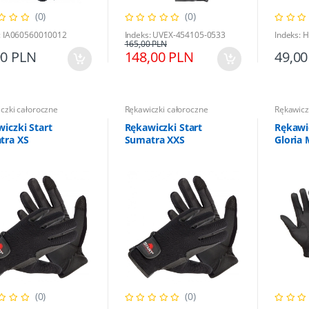
(0)
(0)
: IA060560010012
Indeks: UVEX-454105-0533
Indeks:
165,00 PLN
90 PLN
148,00 PLN
49,00
czki całoroczne
Rękawiczki całoroczne
Rękawicz
iczki Start
Rękawiczki Start
Rękawic
tra XS
Sumatra XXS
Gloria 
(0)
(0)