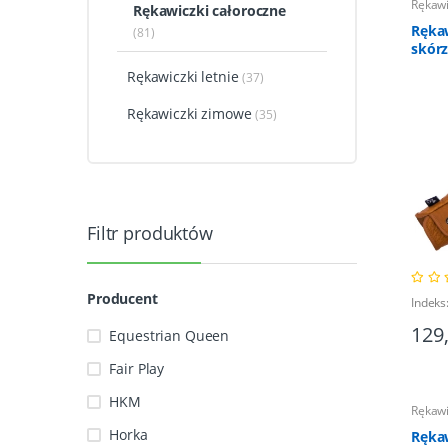
Rękawi
Rękawiczki całoroczne
Rękaw
(81)
skór
Rękawiczki letnie
(37)
Rękawiczki zimowe
(35)
Filtr produktów
Producent
Indek
129
Equestrian Queen
Fair Play
HKM
Rękawi
Horka
Rękaw