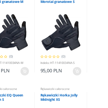
i granatowe M
Morotai granatowe S
(0)
(0)
 HT-11410034NA-M
Indeks: HT-11410034NA-S
 PLN
95,00 PLN
ki całoroczne
Rękawiczki całoroczne
czki EQ Queen
Rękawiczki Horka Jolly
n S
Midnight XS