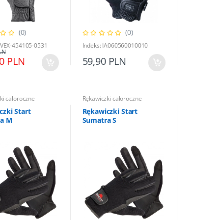
Rękawiczki całoroczne
(0)
(0)
Moskitiera HKM Flamingo Cob
UVEX-454105-0531
Indeks: IA060560010010
LN
00 PLN
59,90 PLN
80,00 PLN
89,00 PLN
ki całoroczne
Rękawiczki całoroczne
zki Start
Rękawiczki Start
a M
Sumatra S