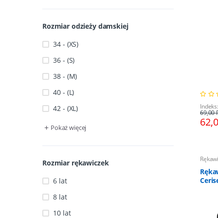
Rozmiar odzieży damskiej
34 - (XS)
36 - (S)
38 - (M)
40 - (L)
Indeks
42 - (XL)
69,00 
62,
+
Pokaż więcej
Rękawi
Rozmiar rękawiczek
Ręka
Ceris
6 lat
10 la
8 lat
10 lat