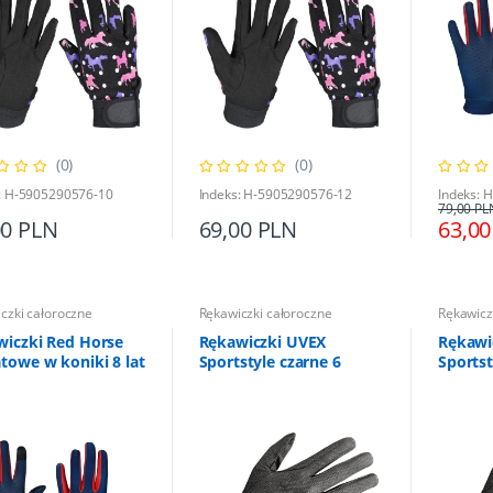
(0)
(0)
: H-5905290576-10
Indeks: H-5905290576-12
Indeks: 
79,00 PL
00 PLN
69,00 PLN
63,00
czki całoroczne
Rękawiczki całoroczne
Rękawicz
wiczki Red Horse
Rękawiczki UVEX
Rękawi
towe w koniki 8 lat
Sportstyle czarne 6
Sportst