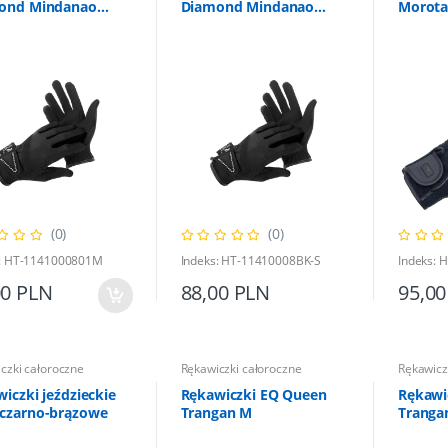
ond Mindanao
Diamond Mindanao
Morota
ne M
czarne S
(0)
(0)
s: HT-1141000801M
Indeks: HT-11410008BK-S
Indeks:
00 PLN
88,00 PLN
95,00
czki całoroczne
Rękawiczki całoroczne
Rękawicz
iczki jeździeckie
Rękawiczki EQ Queen
Rękawi
czarno-brązowe
Trangan M
Tranga