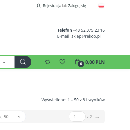
Rejestracja
lub
Zaloguj się
Telefon
+48 52 375 23 16
E-mail:
sklep@rekop.pl
e
0,00 PLN
0
Wyświetlono: 1 – 50 z 81 wyników
→
uj 50
z 2