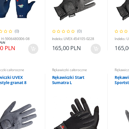
(0)
(0)
: H-5906480006-08
Indeks: UVEX-454105-0228
Indeks: 
PLN
00 PLN
165,00 PLN
165,
czki całoroczne
Rękawiczki całoroczne
Rękawicz
wiczki UVEX
Rękawiczki Start
Rękawi
style granat 8
Sumatra L
Sportst