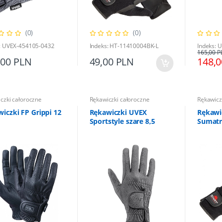
kawiczki całoroczne
Rękawiczki całoroczne
(0)
(0)
i UVEX Sportstyle szare
Bryczesy Horze Grand Prix II
7,5
beżowe 36
: UVEX-454105-0432
Indeks: HT-11410004BK-L
Indeks: 
165,00 P
,00 PLN
49,00 PLN
148,
,00 PLN
260,00 PLN
165,00 PLN
289,00 PLN
czki całoroczne
Rękawiczki całoroczne
Rękawicz
iczki FP Grippi 12
Rękawiczki UVEX
Rękawic
Sportstyle szare 8,5
Sumatr