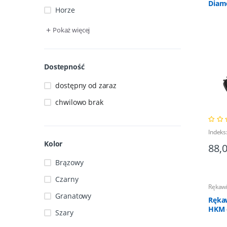
Diam
Horze
czar
+
Pokaż więcej
Dostepność
dostępny od zaraz
chwilowo brak
Indek
Kolor
88,
Brązowy
Czarny
Rękawi
Granatowy
Rękaw
HKM 
Szary