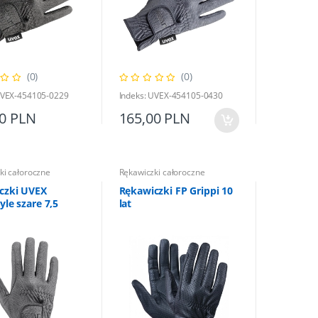
(0)
(0)
UVEX-454105-0229
Indeks: UVEX-454105-0430
00 PLN
165,00 PLN
ki całoroczne
Rękawiczki całoroczne
czki UVEX
Rękawiczki FP Grippi 10
yle szare 7,5
lat