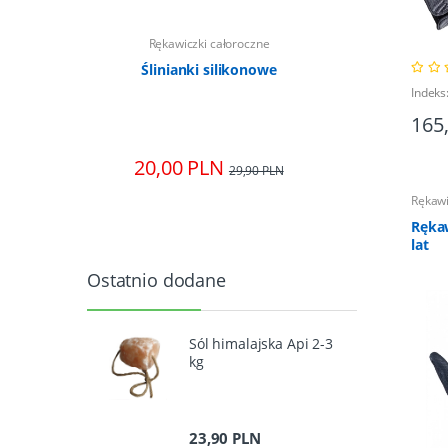
zne
Rękawiczki całoroczne
Rę
amingo 135
Ślinianki silikonowe
Rękawiczk
Indeks
165
20,00 PLN
148
00 PLN
29,90 PLN
Rękawi
Rękaw
lat
Ostatnio dodane
Sól himalajska Api 2-3
kg
23,90 PLN