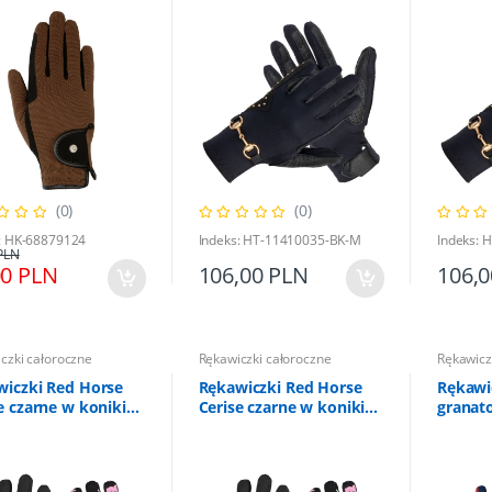
(0)
(0)
: HK-68879124
Indeks: HT-11410035-BK-M
Indeks: 
PLN
00 PLN
106,00 PLN
106,
czki całoroczne
Rękawiczki całoroczne
Rękawicz
wiczki Red Horse
Rękawiczki Red Horse
Rękawi
e czarne w koniki
Cerise czarne w koniki
granat
t
12 lat
lat