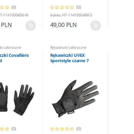
(0)
(0)
 HT-11410004BK-M
Indeks: HT-11410004BK-S
 PLN
49,00 PLN
ki całoroczne
Rękawiczki całoroczne
zki Covalliero
Rękawiczki UVEX
M
Sportstyle czarne 7
(0)
(0)