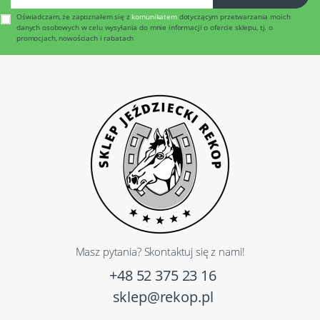
Oświadczam, że zapoznałem się z
komunikatem
dotyczącym przetwarzania moich
danych osobowych w celu wysyłania do mnie informacji o ofercie sklepu, tj. o
promocjach, nowościach i rabatach
Masz pytania? Skontaktuj się z nami!
+48 52 375 23 16
sklep@rekop.pl