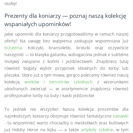
osoby!
Prezenty dla koniarzy — poznaj naszą kolekcję
wspaniałych upominków!
Jakie upominki dla koniarzy przygotowaliśmy w ramach naszej
oferty? Na uwagę bez wątpienia zasługuje wspomniana już
biżuteria
. Kolczyki, bransoletki, broszki oraz oczywiście
naszyjniki — to klasyka gatunku, wzbogacona jednak o subtelne
motywy związane z końmi i jeździectwem. Znajdziesz tutaj
również bogaty wybór przypinek idealnych do torby lub
plecaka. Skoro już o tym mowa, gorąco polecamy również naszą
kolekcję
worków i tornistrów szkolnych
z wizerunkami
ukochanych zwierząt — w asortymencie znajdziesz również
profesjonalne torby na buty i kaski jeździeckie.
To jednak nie wszystko! Nasza kolekcja prezentów dla
najmłodszych koniarzy obejmuje również fantastyczne
zabawki
- tu wspomnieć warto chociażby o maskotkach oraz kultowych
już Hobby Horse na kijku — a także
artykuły szkolne
, w tym