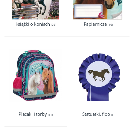
Książki o koniach
Papiernicze
(26)
(16)
Plecaki i torby
Statuetki, floo
(11)
(8)