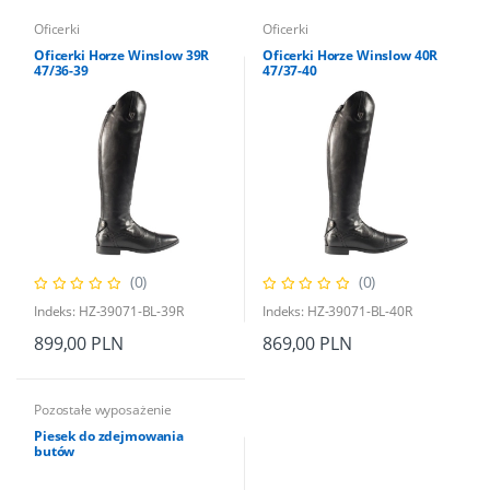
Oficerki
Oficerki
Oficerki Horze Winslow 39R
Oficerki Horze Winslow 40R
47/36-39
47/37-40
(0)
(0)
Indeks: HZ-39071-BL-39R
Indeks: HZ-39071-BL-40R
899,00 PLN
869,00 PLN
Pozostałe wyposażenie
Piesek do zdejmowania
butów