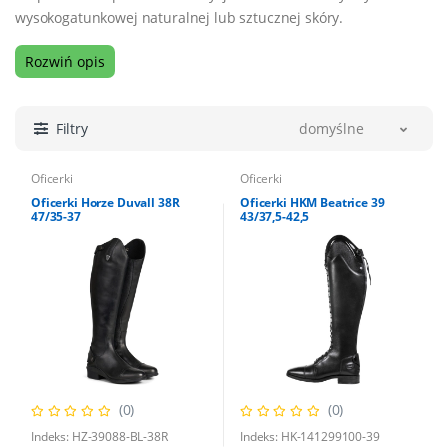
wysokogatunkowej naturalnej lub sztucznej skóry.
Rozwiń opis
Filtry
domyślne
Oficerki
Oficerki
Oficerki Horze Duvall 38R
Oficerki HKM Beatrice 39
47/35-37
43/37,5-42,5
(0)
(0)
Indeks: HZ-39088-BL-38R
Indeks: HK-141299100-39