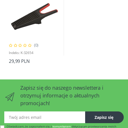
(0)
Indeks: K-32654
29,99 PLN
Zapisz się do naszego newslettera i
otrzymuj informacje o aktualnych
promocjach!
Twój adres email
Zapisz się
Oświadczam, że zapoznałem się z
komunikatem
dotyczącym przetwarzania moich