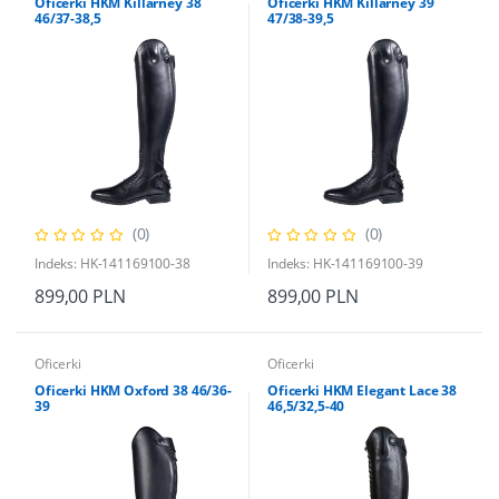
Oficerki HKM Killarney 38
Oficerki HKM Killarney 39
46/37-38,5
47/38-39,5
(0)
(0)
Indeks: HK-141169100-38
Indeks: HK-141169100-39
899,00 PLN
899,00 PLN
Oficerki
Oficerki
Oficerki HKM Oxford 38 46/36-
Oficerki HKM Elegant Lace 38
39
46,5/32,5-40