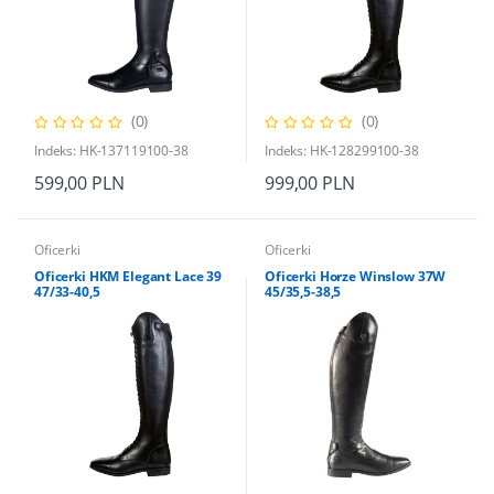
(0)
(0)
Indeks: HK-137119100-38
Indeks: HK-128299100-38
599,00 PLN
999,00 PLN
Oficerki
Oficerki
Oficerki HKM Elegant Lace 39
Oficerki Horze Winslow 37W
47/33-40,5
45/35,5-38,5