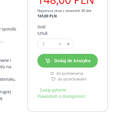
Najniższa cena z ostatnich 30 dni:
165,00 PLN
Ilość
w sposób,
sztuk
 -
.
ewne i
Dodaj do koszyka
ędu na
do porównania
do przechowalni
teriału,
Zadaj pytanie
rugiej
Powiadom o dostępności
ą.