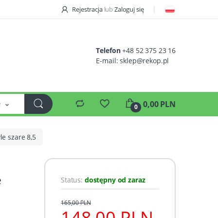
Rejestracja
lub
Zaloguj się
Telefon
+48 52 375 23 16
E-mail:
sklep@rekop.pl
e
0,00 PLN
0
le szare 8,5
e
Status:
dostępny od zaraz
165,00 PLN
148,00 PLN