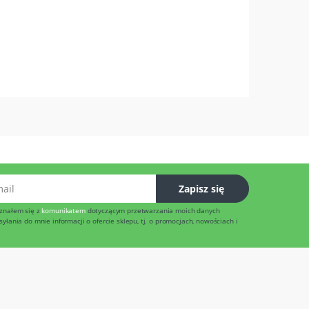
l
Zapisz się
znałem się z
komunikatem
dotyczącym przetwarzania moich danych
łania do mnie informacji o ofercie sklepu, tj. o promocjach, nowościach i