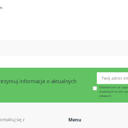
on
Twój adres emai
otrzymuj informacje o aktualnych
Oświadczam, że zapo
osobowych w celu wysy
rabatach
ontaktuj się z
Menu