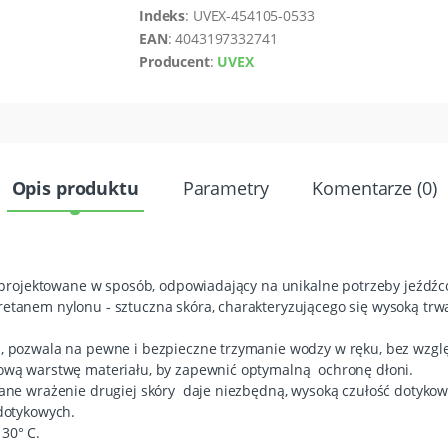
Indeks
: UVEX-454105-0533
EAN
: 4043197332741
Producent
:
UVEX
Opis produktu
Parametry
Komentarze (0)
zaprojektowane w sposób, odpowiadający na unikalne potrzeby jeźdźc
tanem nylonu - sztuczna skóra, charakteryzującego się wysoką trwał
, pozwala na pewne i bezpieczne trzymanie wodzy w ręku, bez wzg
ową warstwę materiału, by zapewnić optymalną ochronę dłoni.
ane wrażenie drugiej skóry daje niezbędną, wysoką czułość dotykow
dotykowych.
30° C.