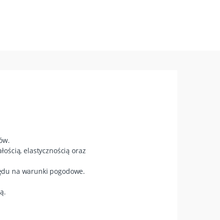
ów.
ością, elastycznością oraz
lędu na warunki pogodowe.
ą.