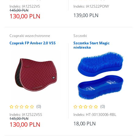
Indeks: IA12522VS
Indeks: IA12522PONY
145,00 PLN
130,00 PLN
139,00 PLN
Czapraki wszechstronne
Szczotki
Czaprak FP Amber 2.0 VSS
Szczotka Start Magic
niebieska
(0)
(0)
Indeks: IA12522VSS
Indeks: HT-30130006-RBL
145,00 PLN
130,00 PLN
18,00 PLN