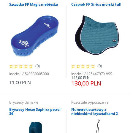
Szczotka FP Magic niebieska
Czaprak FP Sirius morski Full
(0)
(0)
Indeks: IA540330005000
Indeks: IA125447979-VSS
145,00 PLN
11,00 PLN
130,00 PLN
Bryczesy damskie
Pozostałe wyposażenie
Bryczesy Horze Saphira petrol
Numerek startowy z
36
niebieskimi kryształkami 2
szt.