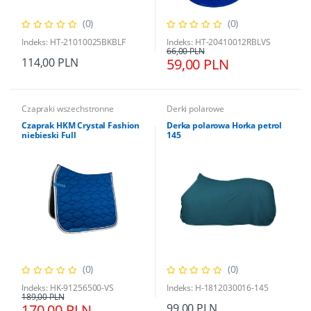
(0)
(0)
Indeks: HT-21010025BKBLF
Indeks: HT-20410012RBLVS
66,00 PLN
114,00 PLN
59,00 PLN
Czapraki wszechstronne
Derki polarowe
Czaprak HKM Crystal Fashion
Derka polarowa Horka petrol
niebieski Full
145
(0)
(0)
Indeks: HK-91256500-VS
Indeks: H-1812030016-145
189,00 PLN
170,00 PLN
99,00 PLN