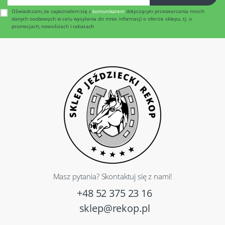
Oświadczam, że zapoznałem się z
komunikatem
dotyczącym przetwarzania moich
danych osobowych w celu wysyłania do mnie informacji o ofercie sklepu, tj. o
promocjach, nowościach i rabatach
Masz pytania? Skontaktuj się z nami!
+48 52 375 23 16
sklep@rekop.pl