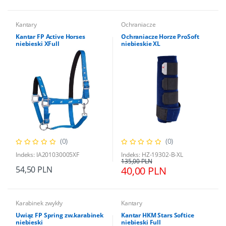
Kantary
Ochraniacze
Kantar FP Active Horses
Ochraniacze Horze ProSoft
niebieski XFull
niebieskie XL
(0)
(0)
Indeks: IA201030005XF
Indeks: HZ-19302-B-XL
135,00 PLN
54,50 PLN
40,00 PLN
Karabinek zwykły
Kantary
Uwiąz FP Spring zw.karabinek
Kantar HKM Stars Softice
niebieski
niebieski Full