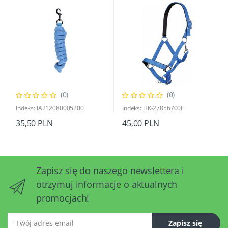
(0)
(0)
Indeks: IA212080005200
Indeks: HK-27856700F
35,50 PLN
45,00 PLN
Zapisz się do naszego newslettera i
otrzymuj informacje o aktualnych
promocjach!
Twój adres email
Zapisz się