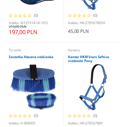
(0)
(0)
Indeks: IA125314141-VSS
Indeks: HK-27856700SH
219,00 PLN
197,00 PLN
45,00 PLN
Szczotki
Kantary
Szczotka Havana niebieska
Kantar HKM Stars Softice
niebieski Pony
(0)
(0)
Indeks: A-008005
Indeks: HK-27856700P