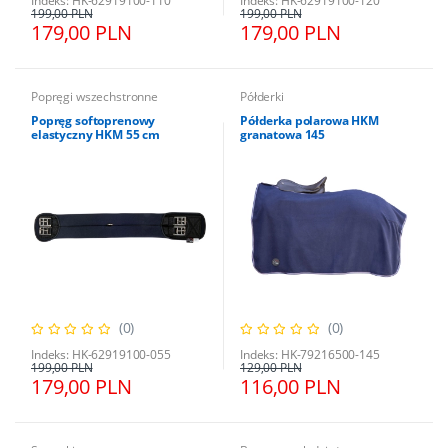
Indeks: HK-62919100-110
Indeks: HK-62919100-120
199,00 PLN
199,00 PLN
179,00 PLN
179,00 PLN
Popręgi wszechstronne
Półderki
Popręg softoprenowy
Półderka polarowa HKM
elastyczny HKM 55 cm
granatowa 145
(0)
(0)
Indeks: HK-62919100-055
Indeks: HK-79216500-145
199,00 PLN
129,00 PLN
179,00 PLN
116,00 PLN