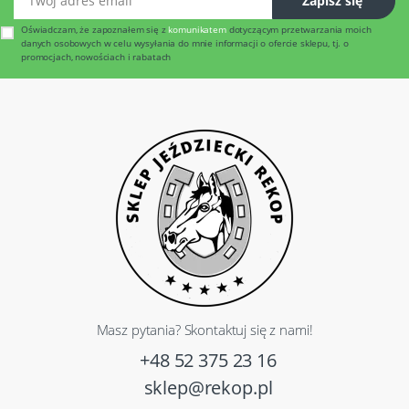
Zapisz się
Oświadczam, że zapoznałem się z
komunikatem
dotyczącym przetwarzania moich
danych osobowych w celu wysyłania do mnie informacji o ofercie sklepu, tj. o
promocjach, nowościach i rabatach
Masz pytania? Skontaktuj się z nami!
+48 52 375 23 16
sklep@rekop.pl