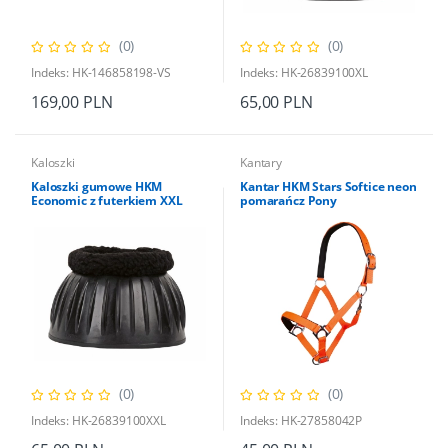
(0)
(0)
Indeks: HK-146858198-VS
Indeks: HK-26839100XL
169,00 PLN
65,00 PLN
Kaloszki
Kantary
Kaloszki gumowe HKM
Kantar HKM Stars Softice neon
Economic z futerkiem XXL
pomarańcz Pony
(0)
(0)
Indeks: HK-26839100XXL
Indeks: HK-27858042P