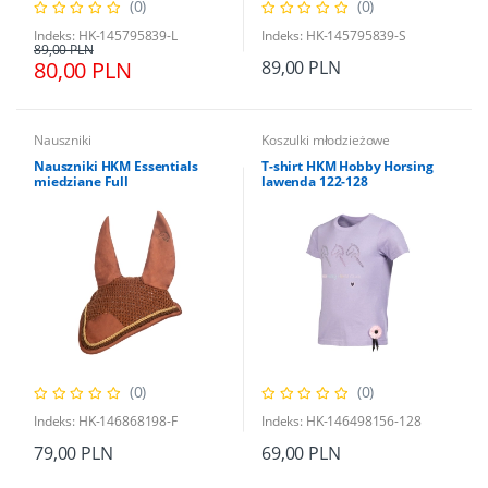
(0)
(0)
Indeks: HK-145795839-L
Indeks: HK-145795839-S
89,00 PLN
80,00 PLN
89,00 PLN
Nauszniki
Koszulki młodzieżowe
Nauszniki HKM Essentials
T-shirt HKM Hobby Horsing
miedziane Full
lawenda 122-128
(0)
(0)
Indeks: HK-146868198-F
Indeks: HK-146498156-128
79,00 PLN
69,00 PLN