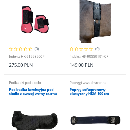
(0)
(0)
Indeks: HK-91998900P
Indeks: HK-90889191-CF
275,00 PLN
149,00 PLN
Podkładki pod siodło
Popręgi wszechstronne
Podkładka korekcyjna pod
Popręg softoprenowy
siodło z owczej wełny czarna
elastyczny HKM 100 cm