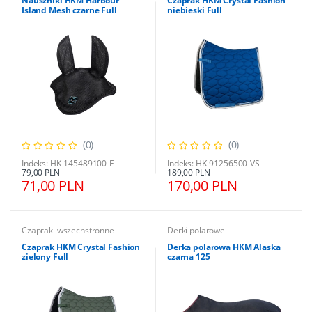
Nauszniki HKM Harbour
Czaprak HKM Crystal Fashion
Island Mesh czarne Full
niebieski Full
(0)
(0)
Indeks: HK-145489100-F
Indeks: HK-91256500-VS
79,00 PLN
189,00 PLN
71,00 PLN
170,00 PLN
Czapraki wszechstronne
Derki polarowe
Czaprak HKM Crystal Fashion
Derka polarowa HKM Alaska
zielony Full
czarna 125