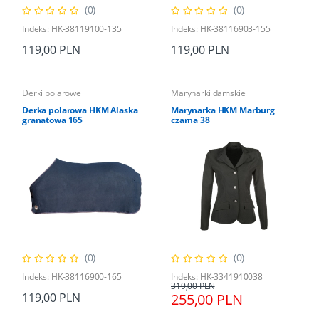
(0)
(0)
Indeks: HK-38119100-135
Indeks: HK-38116903-155
119,00 PLN
119,00 PLN
Derki polarowe
Marynarki damskie
Derka polarowa HKM Alaska
Marynarka HKM Marburg
granatowa 165
czarna 38
(0)
(0)
Indeks: HK-38116900-165
Indeks: HK-3341910038
319,00 PLN
119,00 PLN
255,00 PLN