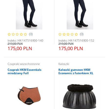
(0)
(0)
Indeks: HK-147516900-140
Indeks: HK-147516900-152
219,00 PLN
219,00 PLN
175,00 PLN
175,00 PLN
Czapraki wszechstronne
Kaloszki
Czaprak HKM Essentials
Kaloszki gumowe HKM
miedziany Full
Economic z futerkiem XL