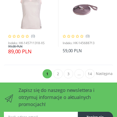
(0)
(0)
Indeks: HK-145711318-XS
Indeks: HK-145688713
99,00 PLN
89,00 PLN
59,00 PLN
Następna
1
2
3
...
14
Zapisz się do naszego newslettera i
otrzymuj informacje o aktualnych
promocjach!
Twój adres email