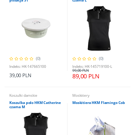
pistacja 5 l
czarna L
(0)
(0)
Indeks: HK-147665100
Indeks: HK-145719100-L
99,00 PLN
39,00 PLN
89,00 PLN
Koszulki damskie
Moskitiery
Koszulka polo HKM Catherine
Moskitiera HKM Flamingo Cob
czarna M