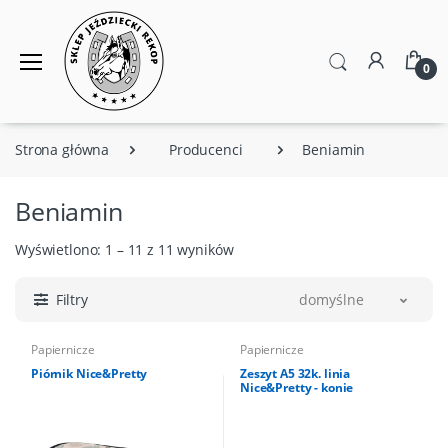
0
Strona główna
Producenci
Beniamin
Beniamin
Wyświetlono: 1 – 11 z 11 wyników
Filtry
domyślne
Papiernicze
Papiernicze
Piórnik Nice&Pretty
Zeszyt A5 32k. linia
Nice&Pretty - konie