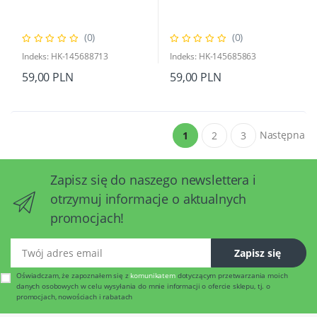
(0)
(0)
Indeks: HK-145688713
Indeks: HK-145685863
59,00 PLN
59,00 PLN
Następna
1
2
3
Zapisz się do naszego newslettera i
otrzymuj informacje o aktualnych
promocjach!
Twój adres email
Zapisz się
Oświadczam, że zapoznałem się z
komunikatem
dotyczącym przetwarzania moich
danych osobowych w celu wysyłania do mnie informacji o ofercie sklepu, tj. o
promocjach, nowościach i rabatach