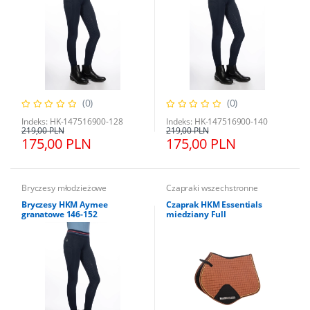
(0)
(0)
Indeks: HK-147516900-128
Indeks: HK-147516900-140
219,00 PLN
219,00 PLN
175,00 PLN
175,00 PLN
Bryczesy młodzieżowe
Czapraki wszechstronne
Bryczesy HKM Aymee
Czaprak HKM Essentials
granatowe 146-152
miedziany Full