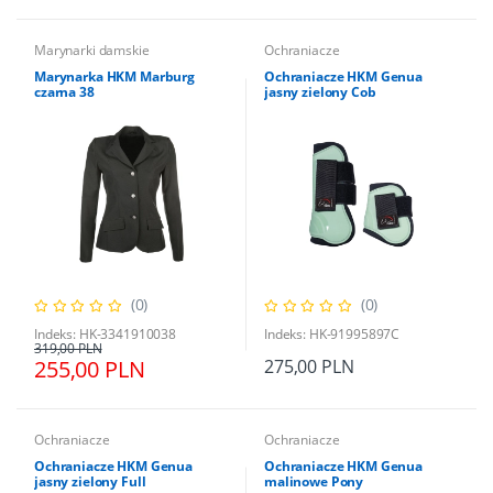
Marynarki damskie
Ochraniacze
Marynarka HKM Marburg
Ochraniacze HKM Genua
czarna 38
jasny zielony Cob
(0)
(0)
Indeks: HK-3341910038
Indeks: HK-91995897C
319,00 PLN
255,00 PLN
275,00 PLN
Ochraniacze
Ochraniacze
Ochraniacze HKM Genua
Ochraniacze HKM Genua
jasny zielony Full
malinowe Pony