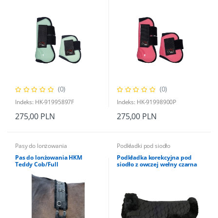
(0)
(0)
Indeks: HK-91995897F
Indeks: HK-91998900P
275,00 PLN
275,00 PLN
Pasy do lonżowania
Podkładki pod siodło
Pas do lonżowania HKM
Podkładka korekcyjna pod
Teddy Cob/Full
siodło z owczej wełny czarna