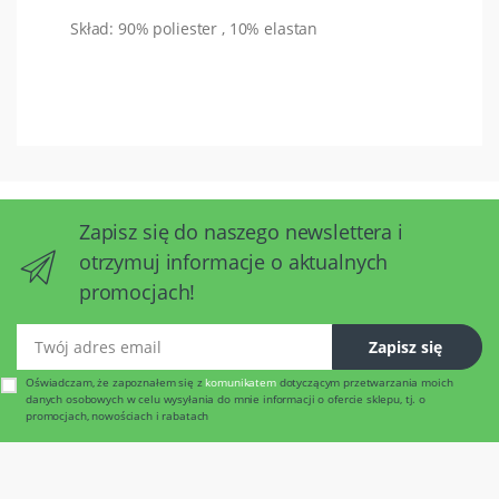
Skład: 90% poliester , 10% elastan
Zapisz się do naszego newslettera i
otrzymuj informacje o aktualnych
promocjach!
Twój adres email
Zapisz się
Oświadczam, że zapoznałem się z
komunikatem
dotyczącym przetwarzania moich
danych osobowych w celu wysyłania do mnie informacji o ofercie sklepu, tj. o
promocjach, nowościach i rabatach