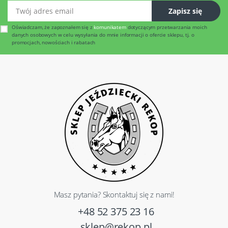
Twój adres email
Zapisz się
Oświadczam, że zapoznałem się z
komunikatem
dotyczącym przetwarzania moich
danych osobowych w celu wysyłania do mnie informacji o ofercie sklepu, tj. o
promocjach, nowościach i rabatach
Masz pytania? Skontaktuj się z nami!
+48 52 375 23 16
sklep@rekop.pl