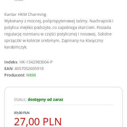
Kantar HKM Charming
Wykonany z mocnej, polipropylenowej taśmy. Nachrapnik i
potylica miękko podszyte, co zapobiega otarciom. Posiada
regulację rozmiaru w części potylicznej i nosowej. Solidne
sprzączki w kolorze srebrnym. Zapinany na klasyczny
karabińczyk.
Indeks
: HK-13429B3004-P
EAN
: 4057052605918
Producent
:
HKM
Status:
dostępny od zaraz
39,00 PLN
27,00 PLN