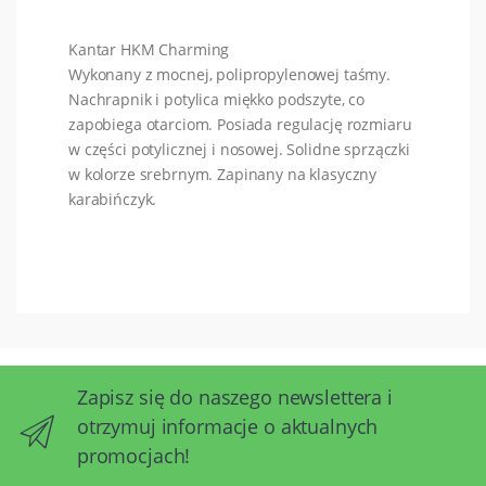
Kantar HKM Charming
Wykonany z mocnej, polipropylenowej taśmy.
Nachrapnik i potylica miękko podszyte, co
zapobiega otarciom. Posiada regulację rozmiaru
w części potylicznej i nosowej. Solidne sprzączki
w kolorze srebrnym. Zapinany na klasyczny
karabińczyk.
Zapisz się do naszego newslettera i
otrzymuj informacje o aktualnych
promocjach!