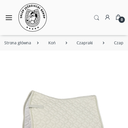
0
Strona główna
Koń
Czapraki
Czapra