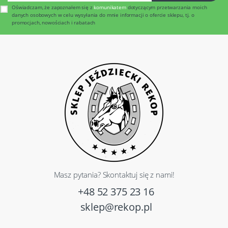
Oświadczam, że zapoznałem się z
komunikatem
dotyczącym przetwarzania moich
danych osobowych w celu wysyłania do mnie informacji o ofercie sklepu, tj. o
promocjach, nowościach i rabatach
Masz pytania? Skontaktuj się z nami!
+48 52 375 23 16
sklep@rekop.pl