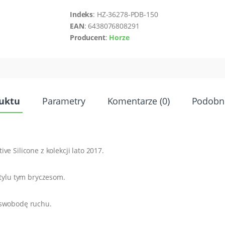
Indeks
: HZ-36278-PDB-150
EAN
: 6438076808291
Producent
:
Horze
duktu
Parametry
Komentarze (0)
Podobn
ve Silicone z kolekcji lato 2017.
stylu tym bryczesom.
 swobodę ruchu.