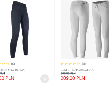
(0)
(0)
: HK-111069100146
Indeks: HZ-36280-WH-150
 PLN
299,00 PLN
00 PLN
209,00 PLN