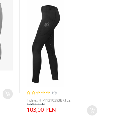
Indeks: HK
199,00
(0)
Indeks: HT-11310393BK152
172,00 PLN
103,00 PLN