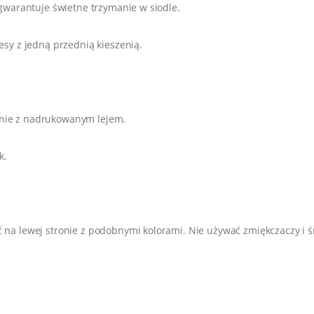
i gwarantuje świetne trzymanie w siodle.
zesy z jedną przednią kieszenią.
nie z nadrukowanym lejem.
k.
.
ć na lewej stronie z podobnymi kolorami. Nie używać zmiękczaczy 