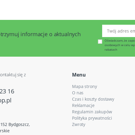
Twój adres emai
otrzymuj informacje o aktualnych
Oświadczam, że zapo
osobowych w celu wysy
rabatach
ontaktuj się z
Menu
Mapa strony
23 16
O nas
p.pl
Czas i koszty dostawy
Reklamacje
Regulamin zakupów
Polityka prywatności
5-152 Bydgoszcz,
Zwroty
rskie