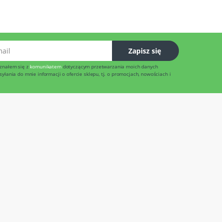
l
Zapisz się
znałem się z
komunikatem
dotyczącym przetwarzania moich danych
łania do mnie informacji o ofercie sklepu, tj. o promocjach, nowościach i