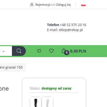
Rejestracja
lub
Zaloguj się
Telefon
+48 52 375 23 16
E-mail:
sklep@rekop.pl
e
0,00 PLN
0
cone granat 150
cone
Status:
dostępny od zaraz