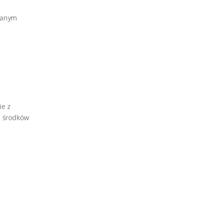
wanym
ie z
i środków