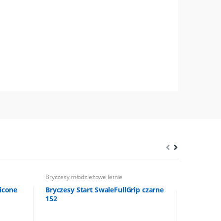
Bryczesy młodzieżowe letnie
Bryczesy m
licone
Bryczesy Start SwaleFullGrip czarne
Bryczesy 
152
146/152