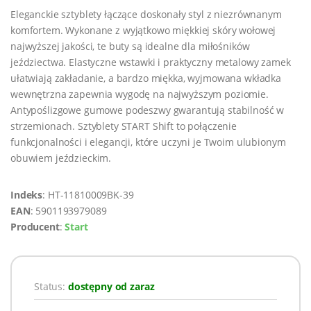
Eleganckie sztyblety łączące doskonały styl z niezrównanym
komfortem. Wykonane z wyjątkowo miękkiej skóry wołowej
najwyższej jakości, te buty są idealne dla miłośników
jeździectwa. Elastyczne wstawki i praktyczny metalowy zamek
ułatwiają zakładanie, a bardzo miękka, wyjmowana wkładka
wewnętrzna zapewnia wygodę na najwyższym poziomie.
Antypoślizgowe gumowe podeszwy gwarantują stabilność w
strzemionach. Sztyblety START Shift to połączenie
funkcjonalności i elegancji, które uczyni je Twoim ulubionym
obuwiem jeździeckim.
Indeks
: HT-11810009BK-39
EAN
: 5901193979089
Producent
:
Start
Status:
dostępny od zaraz