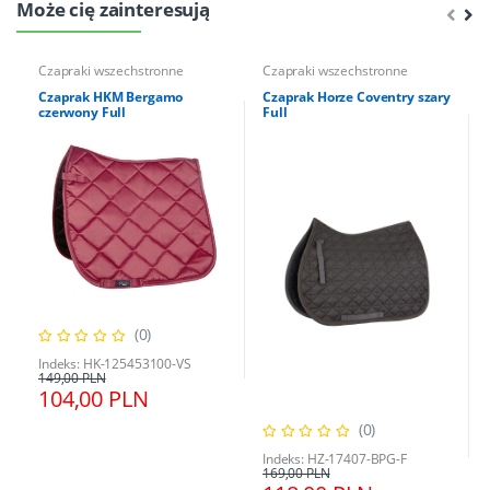
Może cię zainteresują
Czapraki wszechstronne
Czapraki wszechstronne
Czaprak HKM Bergamo
Czaprak Horze Coventry szary
czerwony Full
Full
(0)
Indeks: HK-125453100-VS
149,00 PLN
104,00 PLN
(0)
Indeks: HZ-17407-BPG-F
169,00 PLN