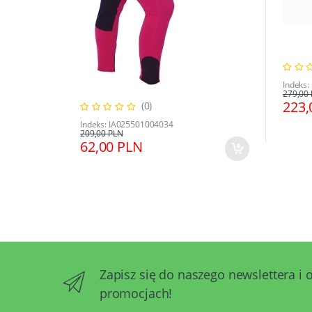
Indeks
279,00
223,
(0)
Indeks: IA025501004034
209,00 PLN
62,00 PLN
Zapisz się do naszego newslettera i 
promocjach!