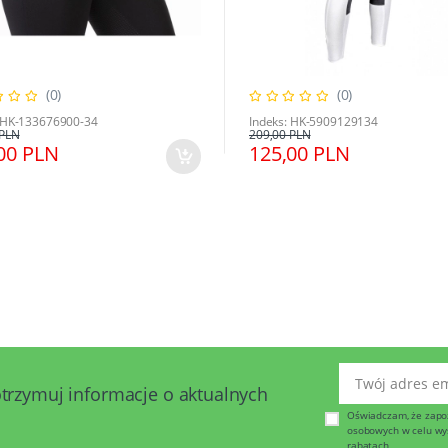
(0)
(0)
: HK-133676900-34
Indeks: HK-5909129134
 PLN
209,00 PLN
00 PLN
125,00 PLN
Twój adres emai
otrzymuj informacje o aktualnych
Oświadczam, że zapo
osobowych w celu wysy
rabatach