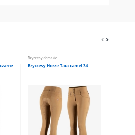
Bryczesy damskie
Bryczesy da
czarne
Bryczesy Horze Tara camel 34
Bryczesy 
Indeks: HZ-
259,00 PLN
207,00