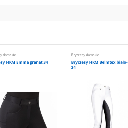
sy damskie
Bryczesy damskie
esy HKM Emma granat 34
Bryczesy HKM Belmtex biało-
34