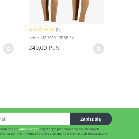
(0)
Indeks: HZ-36091-TBBR-34
249,00 PLN
l
Zapisz się
znałem się z
komunikatem
dotyczącym przetwarzania moich danych
łania do mnie informacji o ofercie sklepu, tj. o promocjach, nowościach i