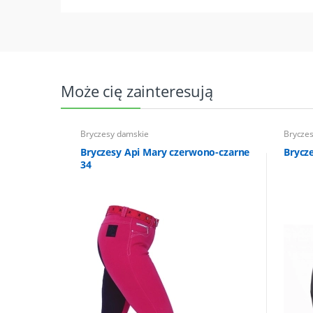
Może cię zainteresują
Bryczesy damskie
Brycze
Bryczesy Api Mary czerwono-czarne
Brycz
34