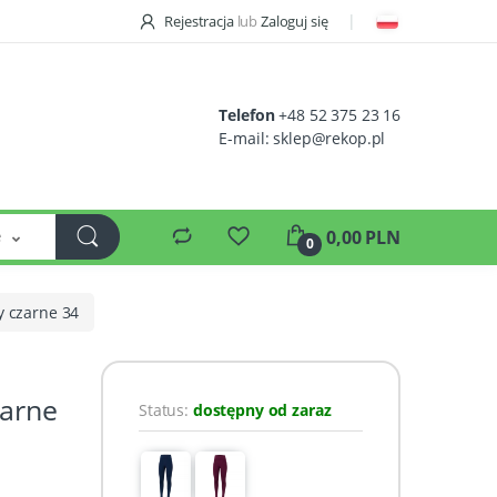
Rejestracja
lub
Zaloguj się
Telefon
+48 52 375 23 16
E-mail:
sklep@rekop.pl
e
0,00 PLN
0
y czarne 34
zarne
Status:
dostępny od zaraz